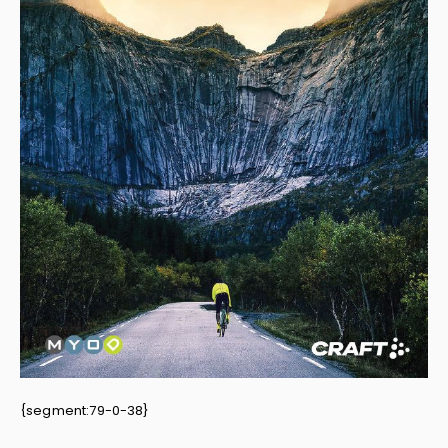
School
Business
Wellness
Kapper
Bata
Beechfield
Blakläder
Claude
Craft
CrossHatch
Designed To Work
Diadora
Dunlop
Edge Safety
Haix
Harvest
Heckel
Honeywell
Hydrowear
{segment:79-0-38}
Jassz