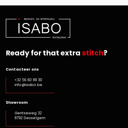
Kariban
Lemaitre
M-Safe
OXXA
Premier
Printer
Ready for that extra
stitch
?
ProAct
Projob
Promodoro
Contacteer ons
Result
+32 56 60 89 30
Safety Jogger
info@isabo.be
Shugon
Sioen
Showroom
Spiro
Gentseweg
32
Stanley/Stella
Desselgem
8792
TowelCity