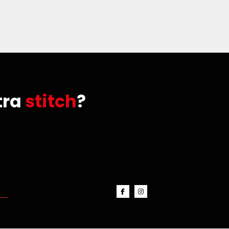
tra
stitch
?