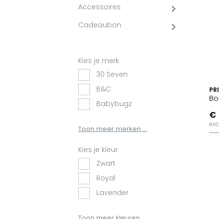
Accessoires
Cadeaubon
Kies je merk
30 Seven
B&C
PR
Bo
Babybugz
€ 
BagBase
exc
Toon meer merken ...
BasicLine
Bata
Kies je kleur
Beechfield
Zwart
Blakläder
Royal
Claude
Lavender
Craft
Stargazer
Toon meer kleuren ...