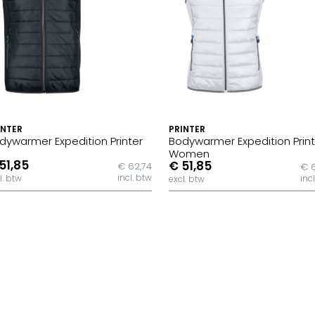
INTER
PRINTER
dywarmer Expedition Printer
Bodywarmer Expedition Print
Women
51,85
€ 51,85
€ 62,74
€ 
incl. btw
l. btw
inc
excl. btw