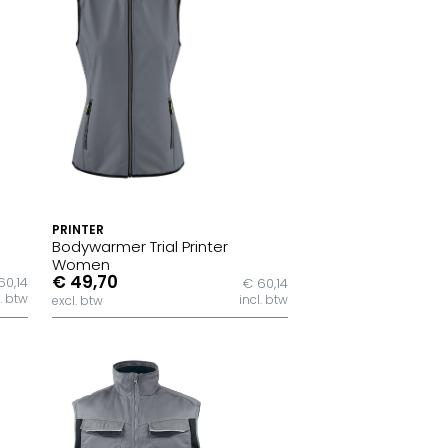
PRINTER
Bodywarmer Trial Printer
Women
€ 49,70
60,14
€ 60,14
l. btw
incl. btw
excl. btw