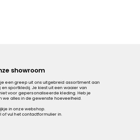
onze showroom
je een greep uit ons uitgebreid assortiment aan
j en sportkledij. Je kiest uit een waaier van
niet voor gepersonaliseerde kleding. Heb je
 we alles in de gewenste hoeveelheid.
jkje in
onze webshop
.
 of vul het contactformulier in.