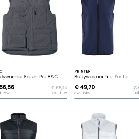
C
PRINTER
dywarmer Expert Pro B&C
Bodywarmer Trial Printer
56,56
€ 49,70
€ 68,44
€ 
incl. btw
inc
l. btw
excl. btw