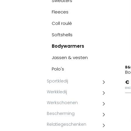
Sweaters
Fleeces
Coll roulé
Softshells
Bodywarmers
Jassen & vesten
B&
Polo's
Bo
Sportkledij
€ 
exc
Werkkledij
Werkschoenen
Bescherming
Relatiegeschenken