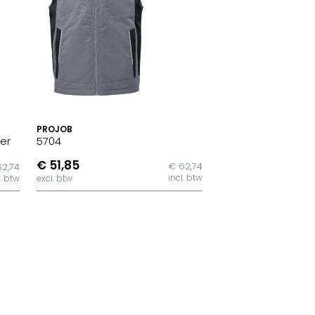
PROJOB
er
5704
€ 51,85
€ 62,74
62,74
incl. btw
l. btw
excl. btw