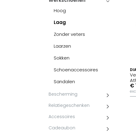
Werkschoenen
Hoog
Laag
Zonder veters
Laarzen
Sokken
Schoenaccessoires
DI
Ve
At
Sandalen
€ 
exc
Bescherming
Relatiegeschenken
Accessoires
Cadeaubon