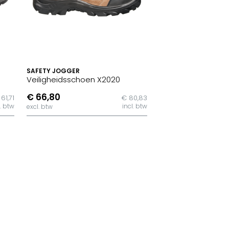
SAFETY JOGGER
Veiligheidsschoen X2020
€ 66,80
61,71
€ 80,83
l. btw
incl. btw
excl. btw