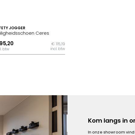
FETY JOGGER
iligheidsschoen Ceres
95,20
€ 115,19
incl. btw
l. btw
Kom langs in 
In onze showroom vind 