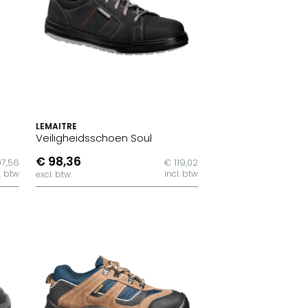
LEMAITRE
Veiligheidsschoen Soul
€ 98,36
7,56
€ 119,02
l. btw
incl. btw
excl. btw