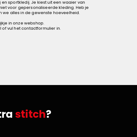
j en sportkledij. Je kiest uit een waaier van
niet voor gepersonaliseerde kleding. Heb je
 we alles in de gewenste hoeveelheid.
jkje in
onze webshop
.
 of vul het contactformulier in.
tra
stitch
?