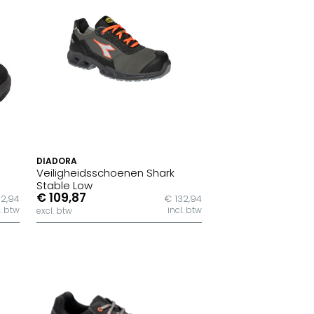
DIADORA
Veiligheidsschoenen Shark
Stable Low
€ 109,87
32,94
€ 132,94
l. btw
incl. btw
excl. btw