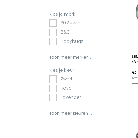
Kies je merk
30 Seven
B&C
Babybugz
BagBase
LE
Toon meer merken ...
BasicLine
Ve
Bata
Kies je kleur
€ 
Beechfield
exc
Zwart
Blakläder
Royal
Claude
Lavender
Craft
Stargazer
Toon meer kleuren ...
CrossHatch
Heather Grey
Designed To Work
Rood
Diadora
Magenta Pink