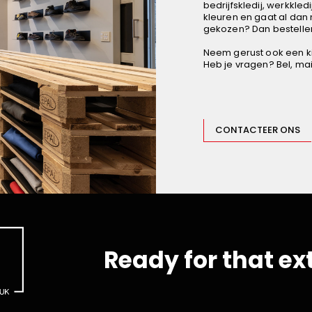
bedrijfskledij, werkkledi
kleuren en gaat al dan 
gekozen? Dan bestellen
Neem gerust ook een ki
Heb je vragen? Bel, mail
CONTACTEER ONS
Ready for that ex