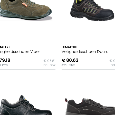
MAITRE
LEMAITRE
iligheidsschoen Viper
Veiligheidsschoen Douro
79,18
€ 80,63
€ 95,81
€ 9
incl. btw
inc
l. btw
excl. btw