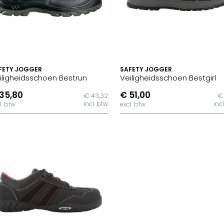
FETY JOGGER
SAFETY JOGGER
iligheidsschoen Bestrun
Veiligheidsschoen Bestgirl
35,80
€ 51,00
€ 43,32
€ 
incl. btw
inc
l. btw
excl. btw