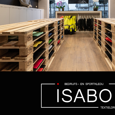
Colori
Sportgrijs
Natural
Used Black
Pacific Grey
Cobalt Blue
Millenial Lilac
Swimming Pool
Atoll
Diva Blue
Stone Blue
Radiant Purple
Urban Purple
Fire Red
Urban Orange