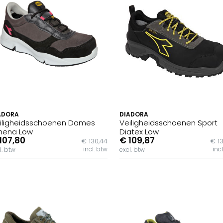
ADORA
DIADORA
iligheidsschoenen Dames
Veiligheidsschoenen Sport
hena Low
Diatex Low
107,80
€ 109,87
€ 130,44
€ 1
incl. btw
inc
l. btw
excl. btw