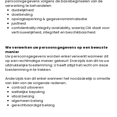
persoonsgegevens volgens de basisbeginselen van de
School
Business
Wellness
Kapper
Bata
verwerking te behandelen.
duidelijkheid
Beechfield
doelbinding
opslagbeperking & gegevensminimalisatie
Blakläder
juistheid
Claude
confidentiality integrity availability, waarbij CIA staat voor:
vertrouwelijkheid, integriteit en beschikbaarheid.
Craft
CrossHatch
We verwerken uw persoonsgegevens op een bewuste
Designed To Work
manier
Diadora
Uw persoonsgegevens worden enkel verwerkt wanneer dit
op een rechtmatige manier gebeurt. Enerzijds kan dit na uw
Dunlop
uitdrukkelijke toestemming. U heeft altijd het recht om deze
toestemming in te trekken.
Edge Safety
Haix
Anderzijds kan dit enkel wanneer het noodzakelijk is omwille
van één van de volgende redenen;
Harvest
contract uitvoeren
Heckel
wettelijke bepaling
vitaal belang
Honeywell
algemeen belang
gerechtvaardigd belang
Hydrowear
Jassz