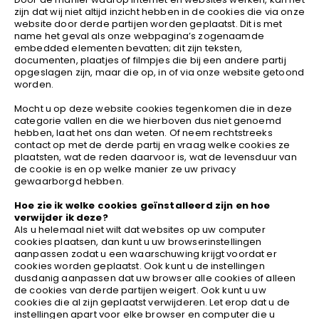
zijn dat wij niet altijd inzicht hebben in de cookies die via onze
website door derde partijen worden geplaatst. Dit is met
name het geval als onze webpagina’s zogenaamde
embedded elementen bevatten; dit zijn teksten,
documenten, plaatjes of filmpjes die bij een andere partij
opgeslagen zijn, maar die op, in of via onze website getoond
worden.
Mocht u op deze website cookies tegenkomen die in deze
categorie vallen en die we hierboven dus niet genoemd
hebben, laat het ons dan weten. Of neem rechtstreeks
contact op met de derde partij en vraag welke cookies ze
plaatsten, wat de reden daarvoor is, wat de levensduur van
de cookie is en op welke manier ze uw privacy
gewaarborgd hebben.
Hoe zie ik welke cookies geïnstalleerd zijn en hoe
verwijder ik deze?
Als u helemaal niet wilt dat websites op uw computer
cookies plaatsen, dan kunt u uw browserinstellingen
aanpassen zodat u een waarschuwing krijgt voordat er
cookies worden geplaatst. Ook kunt u de instellingen
dusdanig aanpassen dat uw browser alle cookies of alleen
de cookies van derde partijen weigert. Ook kunt u uw
cookies die al zijn geplaatst verwijderen. Let erop dat u de
instellingen apart voor elke browser en computer die u