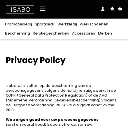
Over ons
Promotiekledij
Sportkledij
Werkkledij
Werkschoenen
Shop
Bescherming
Relatiegeschenken
Accessoires
Merken
Downloads
Realisaties
Merken
Promotiekledij
Sportkledij
Werkkledij
Werkschoenen
Bescherming
Relatiegeschenken
Accessoires
Exclusief bij ISABO
Blog
Contact
Stanley/Stella
Privacy Policy
T-
T-
T-
Zonder
Lichaam
Balpennen
Riemen
Oog
Clipmappen
Veters
Hoofd
Notablokken
Mutsen
Gehoor
Plaids
Petten
Craft
Hoog
Polo's
Polo's
Polo's
Laag
Hoodies
Hoodies
Hoodies
Sweaters
Sweaters
Sweaters
Sandalen
shirts
shirts
shirts
veters
Ademhaling
Babykledij
Sjaals
Hand
Tassen
Zakdoeken
Beauty
Rugzakken
Paraplu's
Keuken
Harvest
Jassen
Jassen
Broeken
Laarzen
Schoenen
Sokken
Sokken
Schoenaccessoires
Ondergoed
Kniebeschermers
Schoenbenodigdheden
Coll
Coll
Fleeces
Fleeces
&
&
Softshells
Softshells
Sportaccessoires
Trainingsmateriaal
roulé
roulé
Alle merken
vesten
vesten
Isabo wil inzetten op de bescherming van de
Bodywarmers
Bodywarmers
Broeken
Shorts
Overalls
persoonsgegevens volgens de richtlijnen uitgewerkt in de
30 Seven
GDPR (General Data Protection Regulation) of de AVG
100%
Bretelbroeken
Diepvrieskledij
Regenkledij
(Algemene Verordening Gegevensbescherming) volgens
katoen
B&C
de Europese verordening 2016/679 die geldt vanaf 25 mei
Polyester/katoen
Voeding
Multinorm
Signalisatie
Babybugz
2018.
Verwarmbare
Flanel
Ondergoed
Werkschoenen
BagBase
We zorgen goed voor uw persoonsgegevens
kledij
Eerst en vooral houdt Isabo zich eraan om uw
BasicLine
Kids
Horeca
Zorg
Schoonmaak