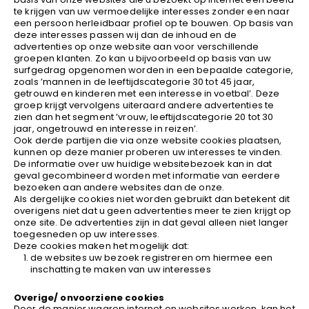
te krijgen van uw vermoedelijke interesses zonder een naar
een persoon herleidbaar profiel op te bouwen. Op basis van
deze interesses passen wij dan de inhoud en de
advertenties op onze website aan voor verschillende
groepen klanten. Zo kan u bijvoorbeeld op basis van uw
surfgedrag opgenomen worden in een bepaalde categorie,
zoals ’mannen in de leeftijdscategorie 30 tot 45 jaar,
getrouwd en kinderen met een interesse in voetbal’. Deze
groep krijgt vervolgens uiteraard andere advertenties te
zien dan het segment ’vrouw, leeftijdscategorie 20 tot 30
jaar, ongetrouwd en interesse in reizen’.
Ook derde partijen die via onze website cookies plaatsen,
kunnen op deze manier proberen uw interesses te vinden.
De informatie over uw huidige websitebezoek kan in dat
geval gecombineerd worden met informatie van eerdere
bezoeken aan andere websites dan de onze.
Als dergelijke cookies niet worden gebruikt dan betekent dit
overigens niet dat u geen advertenties meer te zien krijgt op
onze site. De advertenties zijn in dat geval alleen niet langer
toegesneden op uw interesses.
Deze cookies maken het mogelijk dat:
de websites uw bezoek registreren om hiermee een
inschatting te maken van uw interesses
Overige/ onvoorziene cookies
Door de manier waarop internet en websites werken, kan het