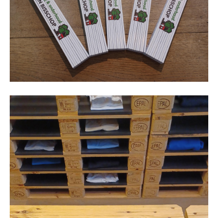
School
Business
Wellness
Kapper
Bata
Beechfield
Blakläder
Claude
Craft
CrossHatch
Designed To Work
Diadora
Dunlop
Edge Safety
Haix
Harvest
Heckel
Honeywell
Hydrowear
Jassz