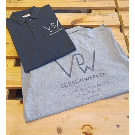
Kariban
Lemaitre
M-Safe
OXXA
Premier
Printer
ProAct
Projob
Promodoro
Result
Safety Jogger
Shugon
Sioen
Spiro
Stanley/Stella
TowelCity