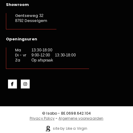
Showroom
Gentseweg
32
Desselgem
8792
Openingsuren
Ma
13:30-18:00
Di - vr
9:00-12:00 13:30-18:00
Za
Op afspraak
© Isabo - BE.0698.642.104
Privacy Policy
-
Algemene voorwaarden
site by Like a Virgin