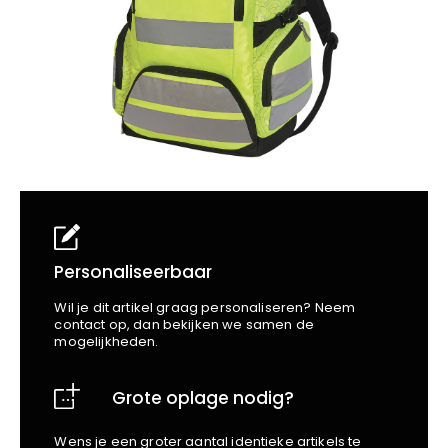
School
Business
Wellness
Kapper
Bata
Beechfield
Blakläder
Claude
Craft
CrossHatch
Designed To Work
Diadora
Dunlop
Edge Safety
Personaliseerbaar
Haix
Wil je dit artikel graag personaliseren? Neem
Harvest
contact op, dan bekijken we samen de
mogelijkheden.
Heckel
Honeywell
Grote oplage nodig?
Hydrowear
Jassz
Wens je een groter aantal identieke artikels te