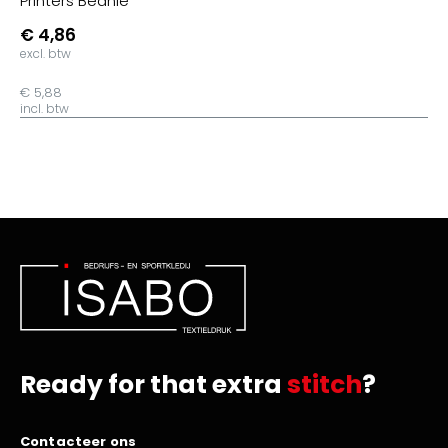
Printers Beanie
€ 4,86
excl. btw
€ 5,88
incl. btw
Ready for that extra
stitch
?
Contacteer ons