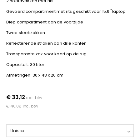
2 hoofdvakken met rits
YOKO
Gevoerd compartiment met rits geschikt voor 15,6 "laptop
Diep compartiment aan de voorzijde
Twee steekzakken
Reflecterende stroken aan drie kanten
Transparante zak voor kaart op de rug
Capaciteit: 30 Liter
Afmetingen: 30 x 48 x 20 cm
€ 33,12
excl. btw
€ 40,08
incl. btw
Unisex