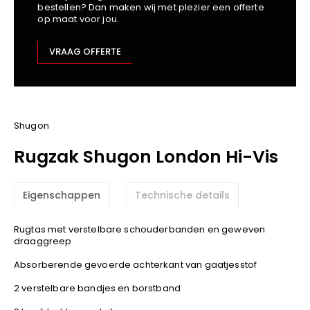
bestellen? Dan maken wij met plezier een offerte
Kariban
op maat voor jou.
Lemaitre
M-Safe
VRAAG OFFERTE
OXXA
Premier
Printer
ProAct
Shugon
Projob
Rugzak Shugon London Hi-Vis
Promodoro
Result
Eigenschappen
Technische details
Safety Jogger
Shugon
Rugtas met verstelbare schouderbanden en geweven
Sioen
draaggreep
Spiro
Absorberende gevoerde achterkant van gaatjesstof
Stanley/Stella
2 verstelbare bandjes en borstband
TowelCity