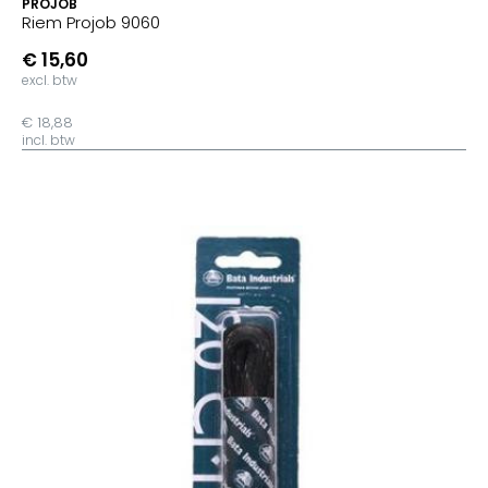
PROJOB
Riem Projob 9060
€ 15,60
excl. btw
€ 18,88
incl. btw