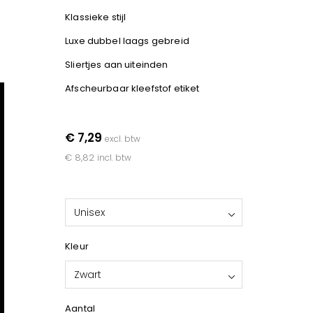
Klassieke stijl
Luxe dubbel laags gebreid
Sliertjes aan uiteinden
Afscheurbaar kleefstof etiket
€ 7,29
excl. btw
€ 8,82
incl. btw
Unisex
Kleur
Zwart
Aantal