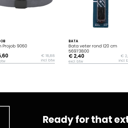
JOB
BATA
 Projob 9060
Bata veter rond 120 cm
56973800
5,60
€ 2,40
€ 18,88
€ 2
incl. btw
incl. 
 btw
excl. btw
Ready for that ex