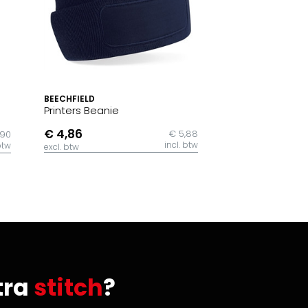
BEECHFIELD
Printers Beanie
€ 4,86
€ 5,88
,90
incl. btw
btw
excl. btw
tra
stitch
?