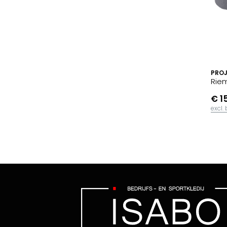
PRO
Riem
€ 1
excl.