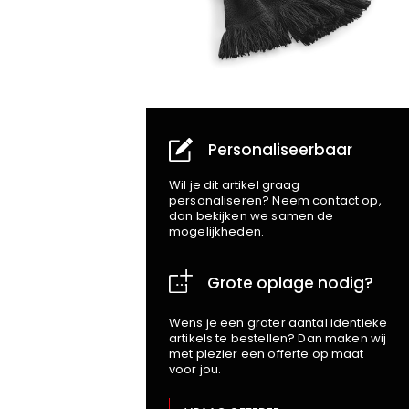
Personaliseerbaar
Wil je dit artikel graag
personaliseren? Neem contact op,
dan bekijken we samen de
mogelijkheden.
Grote oplage nodig?
Wens je een groter aantal identieke
artikels te bestellen? Dan maken wij
met plezier een offerte op maat
voor jou.