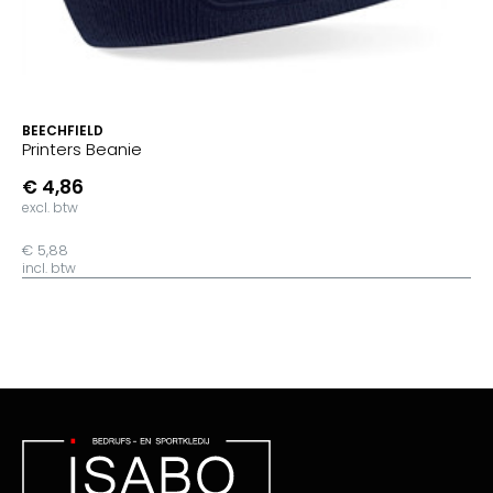
BEECHFIELD
Printers Beanie
€ 4,86
excl. btw
€ 5,88
incl. btw