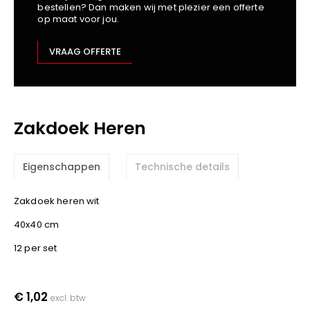
bestellen? Dan maken wij met plezier een offerte
Kariban
op maat voor jou.
Lemaitre
M-Safe
VRAAG OFFERTE
OXXA
Premier
Printer
Zakdoek Heren
ProAct
Projob
Promodoro
Eigenschappen
Technische details
Result
Safety Jogger
Zakdoek heren wit
Shugon
40x40 cm
Sioen
12 per set
Spiro
Stanley/Stella
€ 1,02
TowelCity
excl. btw