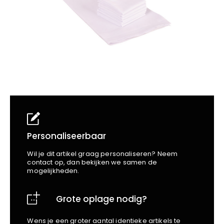
School
Business
Wellness
Kapper
Bata
Beechfield
Blakläder
Claude
Craft
CrossHatch
Designed To Work
Diadora
Dunlop
Edge Safety
Personaliseerbaar
Haix
Wil je dit artikel graag personaliseren? Neem
Harvest
contact op, dan bekijken we samen de
mogelijkheden.
Heckel
Honeywell
Grote oplage nodig?
Hydrowear
Jassz
Wens je een groter aantal identieke artikels te