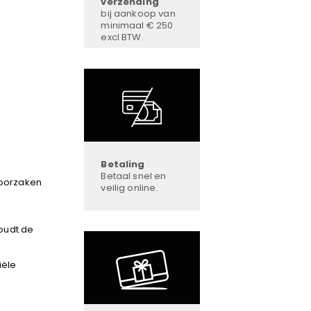
verzending
bij aankoop van
minimaal € 250
excl BTW.
Betaling
Betaal snel en
roorzaken
veilig online.
oudt de
iële