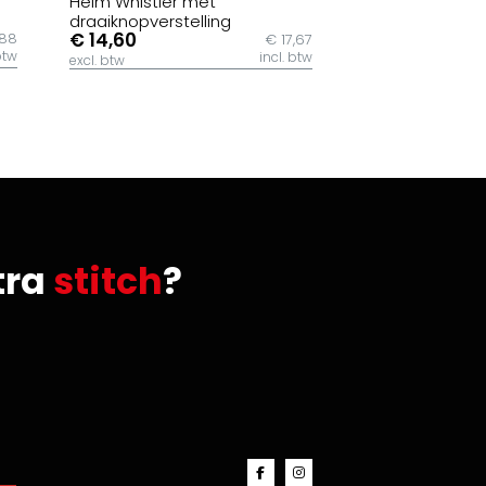
Helm Whistler met
draaiknopverstelling
€ 14,60
,88
€ 17,67
btw
incl. btw
excl. btw
tra
stitch
?