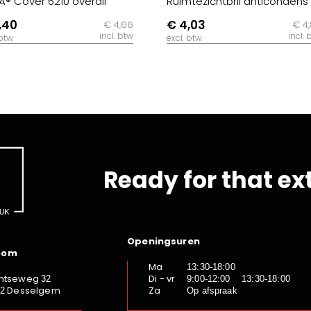
® Cover 6210 overall
Ruimtezichtbril anticondens
,40
€ 4,03
€ 4,66
€ 4
incl. btw
incl. 
 btw
excl. btw
Ready for that ex
Openingsuren
oom
Ma
13:30-18:00
ntseweg
Di - vr
32
9:00-12:00 13:30-18:00
Desselgem
Za
92
Op afspraak