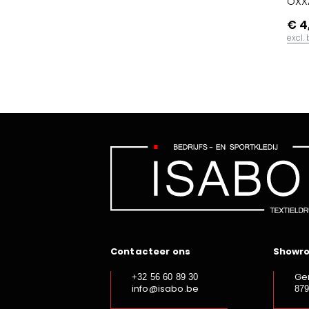
OXXA
€ 4
excl.
Contacteer ons
Showr
Ge
+32 56 60 89 30
info@isabo.be
87