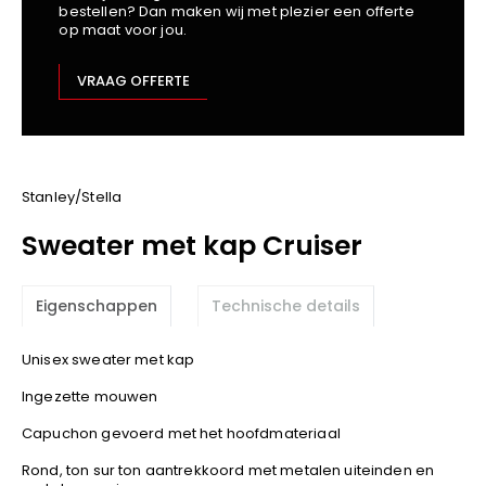
bestellen? Dan maken wij met plezier een offerte
Kariban
op maat voor jou.
Lemaitre
M-Safe
VRAAG OFFERTE
OXXA
Premier
Printer
ProAct
Stanley/Stella
Projob
Sweater met kap Cruiser
Promodoro
Result
Eigenschappen
Technische details
Safety Jogger
Shugon
Unisex sweater met kap
Sioen
Ingezette mouwen
Spiro
Capuchon gevoerd met het hoofdmateriaal
Stanley/Stella
TowelCity
Rond, ton sur ton aantrekkoord met metalen uiteinden en