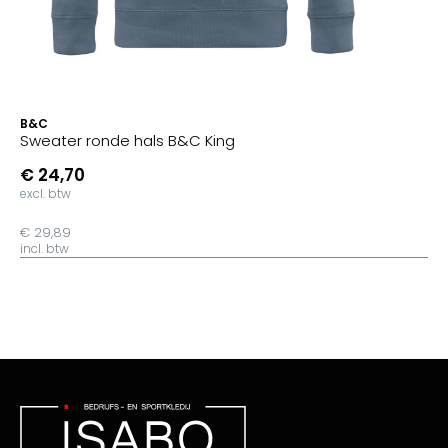
B&C
Sweater ronde hals B&C King
€ 24,70
excl. btw
€ 29,89
incl. btw