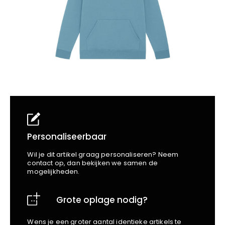
School
Business
Wellness
Kapper
Bata
Beechfield
Blakläder
Claude
Craft
CrossHatch
Designed To Work
Diadora
Dunlop
Edge Safety
Personaliseerbaar
Haix
Wil je dit artikel graag personaliseren? Neem
Harvest
contact op, dan bekijken we samen de
mogelijkheden.
Heckel
Honeywell
Grote oplage nodig?
Hydrowear
Jassz
Wens je een groter aantal identieke artikels te