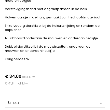
metalen oogjes
YOKO
Verstevigingsband met visgraatpatroon in de hals
Halvemaantje in de hals, gemaakt van het hoofdmateriaal
Enkelvoudig sierstiksel bij de halsuitsnijding en rondom de
capuchon
1x1-ribboord onderaan de mouwen en onderaan het lijfje
Dubbel sierstiksel bij de mouwinzetten, onderaan de
mouwen en onderaan het lijfje
Kangoeroezak
€ 34,00
excl. btw
€ 41,14
incl. btw
Unisex