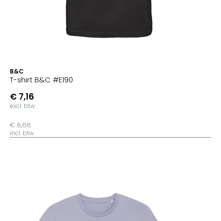
B&C
T-shirt B&C #E190
€ 7,16
excl. btw
€ 8,66
incl. btw