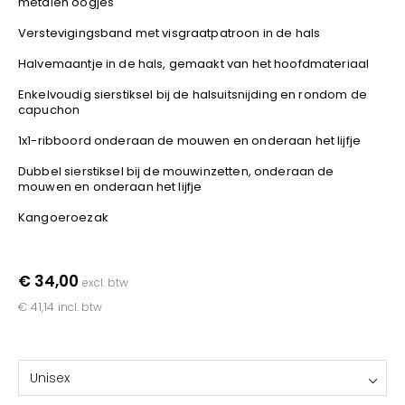
metalen oogjes
YOKO
Verstevigingsband met visgraatpatroon in de hals
Halvemaantje in de hals, gemaakt van het hoofdmateriaal
Enkelvoudig sierstiksel bij de halsuitsnijding en rondom de
capuchon
1x1-ribboord onderaan de mouwen en onderaan het lijfje
Dubbel sierstiksel bij de mouwinzetten, onderaan de
mouwen en onderaan het lijfje
Kangoeroezak
€ 34,00
excl. btw
€ 41,14
incl. btw
Unisex