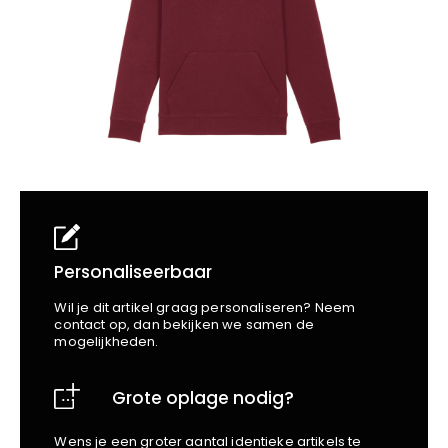
School
Business
Wellness
Kapper
Bata
Beechfield
Blakläder
Claude
Craft
CrossHatch
Designed To Work
Diadora
Dunlop
Edge Safety
Personaliseerbaar
Haix
Wil je dit artikel graag personaliseren? Neem
Harvest
contact op, dan bekijken we samen de
mogelijkheden.
Heckel
Honeywell
Grote oplage nodig?
Hydrowear
Jassz
Wens je een groter aantal identieke artikels te