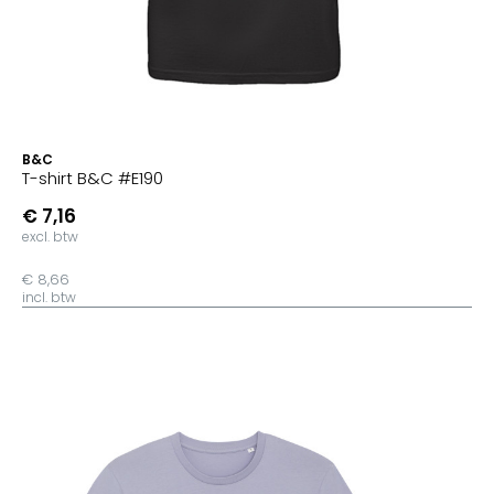
B&C
T-shirt B&C #E190
€ 7,16
excl. btw
€ 8,66
incl. btw