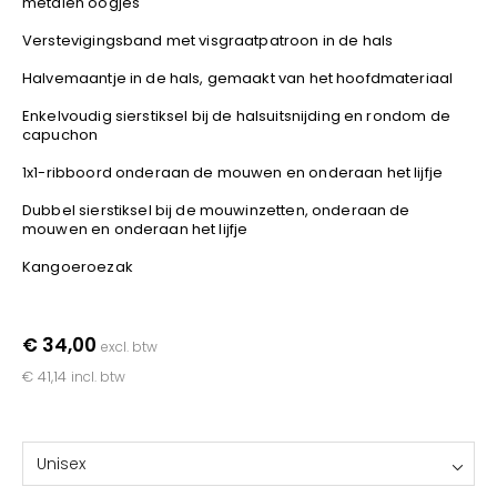
metalen oogjes
YOKO
Verstevigingsband met visgraatpatroon in de hals
Halvemaantje in de hals, gemaakt van het hoofdmateriaal
Enkelvoudig sierstiksel bij de halsuitsnijding en rondom de
capuchon
1x1-ribboord onderaan de mouwen en onderaan het lijfje
Dubbel sierstiksel bij de mouwinzetten, onderaan de
mouwen en onderaan het lijfje
Kangoeroezak
€ 34,00
excl. btw
€ 41,14
incl. btw
Unisex