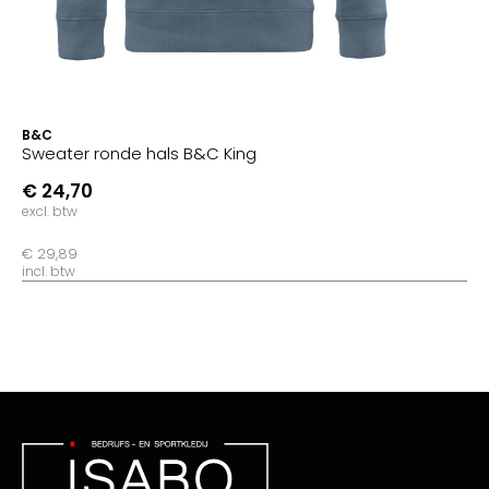
B&C
Sweater ronde hals B&C King
€ 24,70
excl. btw
€ 29,89
incl. btw