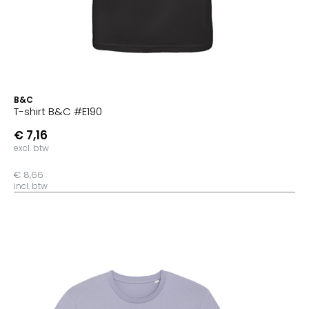
B&C
T-shirt B&C #E190
€ 7,16
excl. btw
€ 8,66
incl. btw