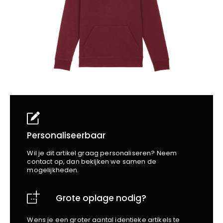
School
Business
Wellness
Kapper
Bata
Beechfield
Blakläder
Claude
Craft
CrossHatch
Designed To Work
Diadora
Dunlop
Edge Safety
Personaliseerbaar
Haix
Wil je dit artikel graag personaliseren? Neem
Harvest
contact op, dan bekijken we samen de
mogelijkheden.
Heckel
Honeywell
Grote oplage nodig?
Hydrowear
Jassz
Wens je een groter aantal identieke artikels te