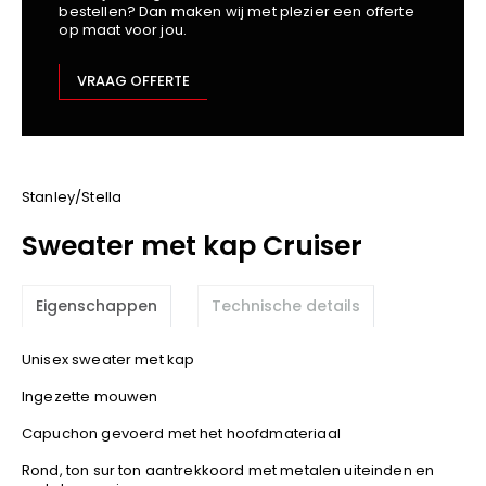
bestellen? Dan maken wij met plezier een offerte
Kariban
op maat voor jou.
Lemaitre
M-Safe
VRAAG OFFERTE
OXXA
Premier
Printer
ProAct
Stanley/Stella
Projob
Sweater met kap Cruiser
Promodoro
Result
Eigenschappen
Technische details
Safety Jogger
Shugon
Unisex sweater met kap
Sioen
Ingezette mouwen
Spiro
Capuchon gevoerd met het hoofdmateriaal
Stanley/Stella
TowelCity
Rond, ton sur ton aantrekkoord met metalen uiteinden en