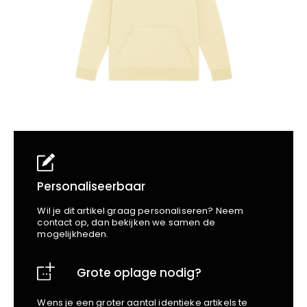
School
Business
Wellness
Kapper
Bata
Beechfield
Blakläder
Claude
Craft
CrossHatch
Designed To Work
Diadora
Dunlop
Edge Safety
Personaliseerbaar
Haix
Wil je dit artikel graag personaliseren? Neem
Harvest
contact op, dan bekijken we samen de
mogelijkheden.
Heckel
Honeywell
Grote oplage nodig?
Hydrowear
Jassz
Wens je een groter aantal identieke artikels te