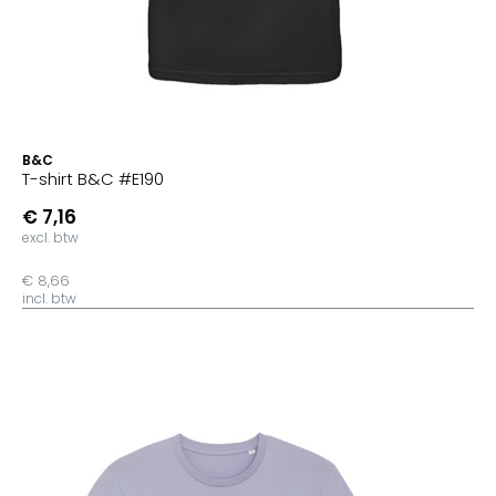
B&C
T-shirt B&C #E190
€ 7,16
excl. btw
€ 8,66
incl. btw