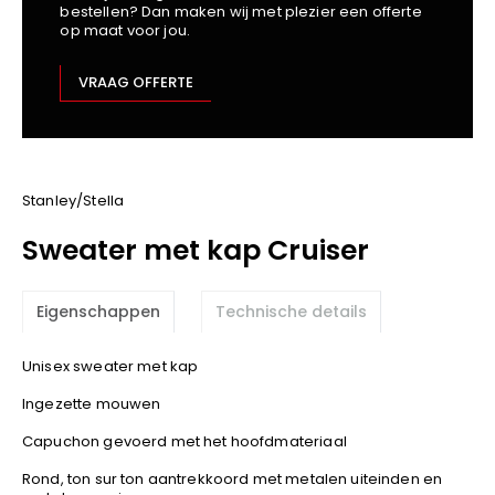
bestellen? Dan maken wij met plezier een offerte
Kariban
op maat voor jou.
Lemaitre
M-Safe
VRAAG OFFERTE
OXXA
Premier
Printer
ProAct
Stanley/Stella
Projob
Sweater met kap Cruiser
Promodoro
Result
Eigenschappen
Technische details
Safety Jogger
Shugon
Unisex sweater met kap
Sioen
Ingezette mouwen
Spiro
Capuchon gevoerd met het hoofdmateriaal
Stanley/Stella
TowelCity
Rond, ton sur ton aantrekkoord met metalen uiteinden en