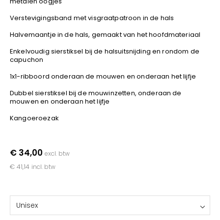
metalen oogjes
YOKO
Verstevigingsband met visgraatpatroon in de hals
Halvemaantje in de hals, gemaakt van het hoofdmateriaal
Enkelvoudig sierstiksel bij de halsuitsnijding en rondom de
capuchon
1x1-ribboord onderaan de mouwen en onderaan het lijfje
Dubbel sierstiksel bij de mouwinzetten, onderaan de
mouwen en onderaan het lijfje
Kangoeroezak
€ 34,00
excl. btw
€ 41,14
incl. btw
Unisex