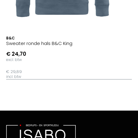
B&C
Sweater ronde hals B&C King
€ 24,70
excl. btw
€ 29,89
incl. btw