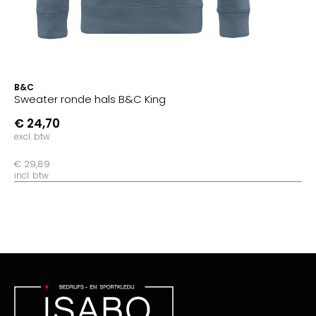
B&C
Sweater ronde hals B&C King
€ 24,70
excl. btw
€ 29,89
incl. btw