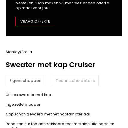
bestellen? Dan maken wij met plezier een offerte
Kariban
op maat voor jou.
Lemaitre
M-Safe
VRAAG OFFERTE
OXXA
Premier
Printer
ProAct
Stanley/Stella
Projob
Sweater met kap Cruiser
Promodoro
Result
Eigenschappen
Technische details
Safety Jogger
Shugon
Unisex sweater met kap
Sioen
Ingezette mouwen
Spiro
Capuchon gevoerd met het hoofdmateriaal
Stanley/Stella
TowelCity
Rond, ton sur ton aantrekkoord met metalen uiteinden en