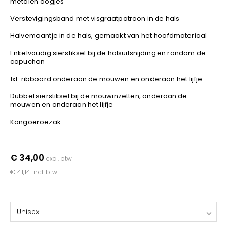
metalen oogjes
YOKO
Verstevigingsband met visgraatpatroon in de hals
Halvemaantje in de hals, gemaakt van het hoofdmateriaal
Enkelvoudig sierstiksel bij de halsuitsnijding en rondom de
capuchon
1x1-ribboord onderaan de mouwen en onderaan het lijfje
Dubbel sierstiksel bij de mouwinzetten, onderaan de
mouwen en onderaan het lijfje
Kangoeroezak
€ 34,00
excl. btw
€ 41,14
incl. btw
Unisex