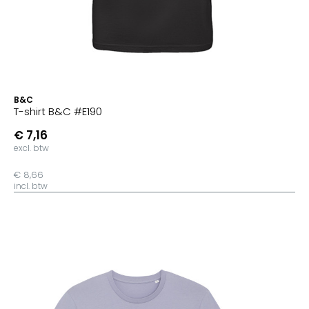
B&C
T-shirt B&C #E190
€ 7,16
excl. btw
€ 8,66
incl. btw