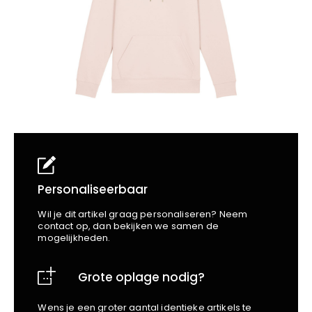
School
Business
Wellness
Kapper
Bata
Beechfield
Blakläder
Claude
Craft
CrossHatch
Designed To Work
Diadora
Dunlop
Edge Safety
Personaliseerbaar
Haix
Wil je dit artikel graag personaliseren? Neem
Harvest
contact op, dan bekijken we samen de
mogelijkheden.
Heckel
Honeywell
Grote oplage nodig?
Hydrowear
Jassz
Wens je een groter aantal identieke artikels te