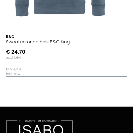
B&C
Sweater ronde hals B&C King
€ 24,70
excl. btw
€ 29,89
incl. btw