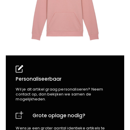
School
Business
Wellness
Kapper
Bata
Beechfield
Blakläder
Claude
Craft
CrossHatch
Designed To Work
Diadora
Dunlop
Edge Safety
Personaliseerbaar
Haix
Wil je dit artikel graag personaliseren? Neem
Harvest
contact op, dan bekijken we samen de
mogelijkheden.
Heckel
Honeywell
Grote oplage nodig?
Hydrowear
Jassz
Wens je een groter aantal identieke artikels te