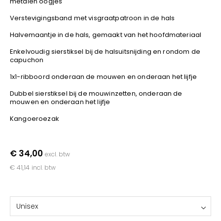
metalen oogjes
YOKO
Verstevigingsband met visgraatpatroon in de hals
Halvemaantje in de hals, gemaakt van het hoofdmateriaal
Enkelvoudig sierstiksel bij de halsuitsnijding en rondom de
capuchon
1x1-ribboord onderaan de mouwen en onderaan het lijfje
Dubbel sierstiksel bij de mouwinzetten, onderaan de
mouwen en onderaan het lijfje
Kangoeroezak
€ 34,00
excl. btw
€ 41,14
incl. btw
Unisex