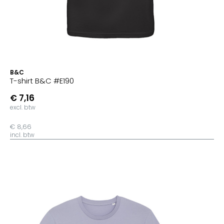
B&C
T-shirt B&C #E190
€ 7,16
excl. btw
€ 8,66
incl. btw