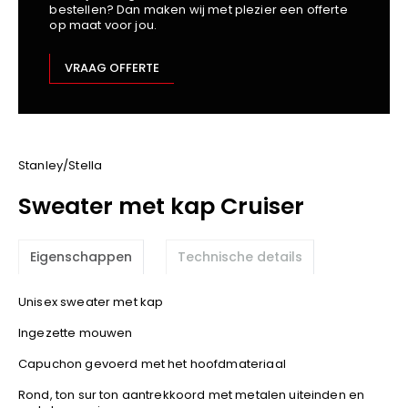
bestellen? Dan maken wij met plezier een offerte
Kariban
op maat voor jou.
Lemaitre
M-Safe
VRAAG OFFERTE
OXXA
Premier
Printer
ProAct
Stanley/Stella
Projob
Sweater met kap Cruiser
Promodoro
Result
Eigenschappen
Technische details
Safety Jogger
Shugon
Unisex sweater met kap
Sioen
Ingezette mouwen
Spiro
Capuchon gevoerd met het hoofdmateriaal
Stanley/Stella
TowelCity
Rond, ton sur ton aantrekkoord met metalen uiteinden en