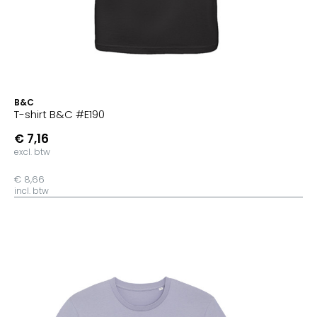
B&C
T-shirt B&C #E190
€ 7,16
excl. btw
€ 8,66
incl. btw