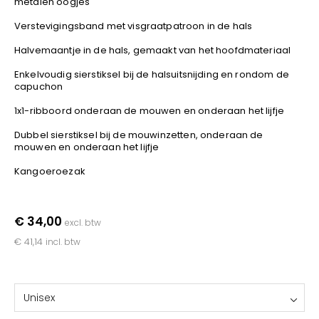
metalen oogjes
YOKO
Verstevigingsband met visgraatpatroon in de hals
Halvemaantje in de hals, gemaakt van het hoofdmateriaal
Enkelvoudig sierstiksel bij de halsuitsnijding en rondom de
capuchon
1x1-ribboord onderaan de mouwen en onderaan het lijfje
Dubbel sierstiksel bij de mouwinzetten, onderaan de
mouwen en onderaan het lijfje
Kangoeroezak
€ 34,00
excl. btw
€ 41,14
incl. btw
Unisex