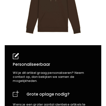
School
Business
Wellness
Kapper
Bata
Beechfield
Blakläder
Claude
Craft
CrossHatch
Designed To Work
Diadora
Dunlop
Edge Safety
Personaliseerbaar
Haix
Wil je dit artikel graag personaliseren? Neem
Harvest
contact op, dan bekijken we samen de
mogelijkheden.
Heckel
Honeywell
Grote oplage nodig?
Hydrowear
Jassz
Wens je een groter aantal identieke artikels te