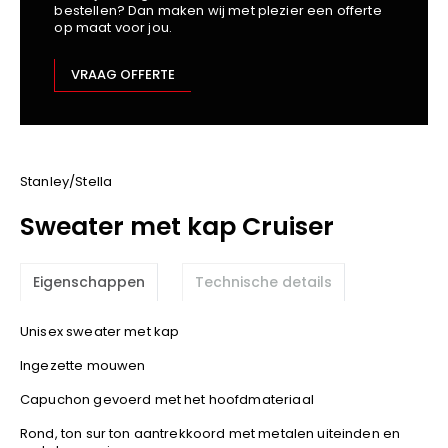
bestellen? Dan maken wij met plezier een offerte
Kariban
op maat voor jou.
Lemaitre
M-Safe
VRAAG OFFERTE
OXXA
Premier
Printer
ProAct
Stanley/Stella
Projob
Sweater met kap Cruiser
Promodoro
Result
Eigenschappen
Technische details
Safety Jogger
Shugon
Unisex sweater met kap
Sioen
Ingezette mouwen
Spiro
Capuchon gevoerd met het hoofdmateriaal
Stanley/Stella
TowelCity
Rond, ton sur ton aantrekkoord met metalen uiteinden en