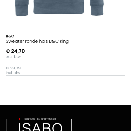
B&C
Sweater ronde hals B&C King
€ 24,70
excl. btw
€ 29,89
incl. btw