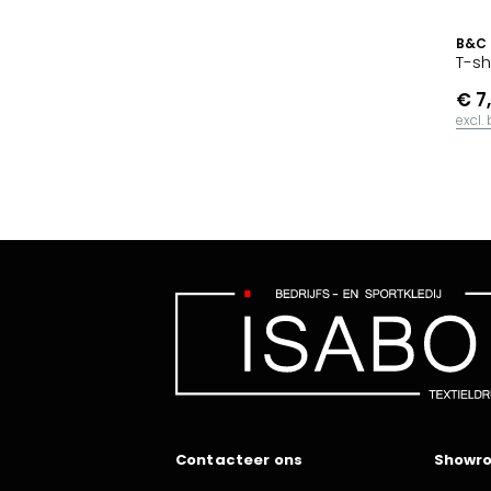
B&C
T-sh
€ 7
excl.
Contacteer ons
Showr