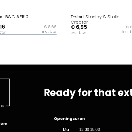
irt B&C #E190
T-shirt Stanley & Stella
Creator
,16
€ 6,95
€ 8,66
€ 8
incl. btw
incl. 
 btw
excl. btw
Ready for that ex
Openingsuren
oom
Ma
13:30-18:00