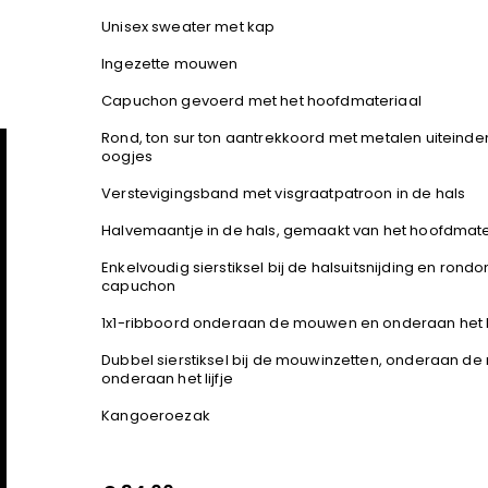
Unisex sweater met kap
Ingezette mouwen
Capuchon gevoerd met het hoofdmateriaal
Rond, ton sur ton aantrekkoord met metalen uiteind
oogjes
Verstevigingsband met visgraatpatroon in de hals
Halvemaantje in de hals, gemaakt van het hoofdmate
Enkelvoudig sierstiksel bij de halsuitsnijding en rond
capuchon
1x1-ribboord onderaan de mouwen en onderaan het li
Dubbel sierstiksel bij de mouwinzetten, onderaan d
onderaan het lijfje
Kangoeroezak