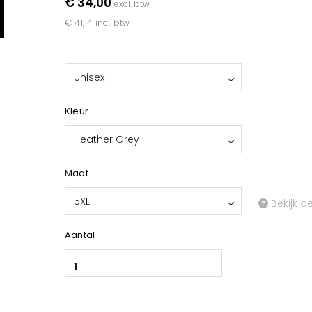
€ 34,00
excl. btw
€ 41,14
incl. btw
Unisex
Kleur
Heather Grey
Maat
5XL
Bekijk d
Aantal