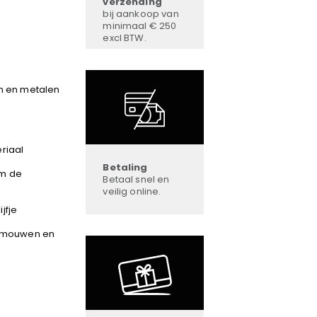
verzending
bij aankoop van
minimaal € 250
excl BTW.
en en metalen
riaal
Betaling
om de
Betaal snel en
veilig online.
jfje
e mouwen en