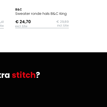
B&C
Sweater ronde hals B&C King
€ 24,70
€ 29,89
,41
incl. btw
btw
excl. btw
tra
stitch
?