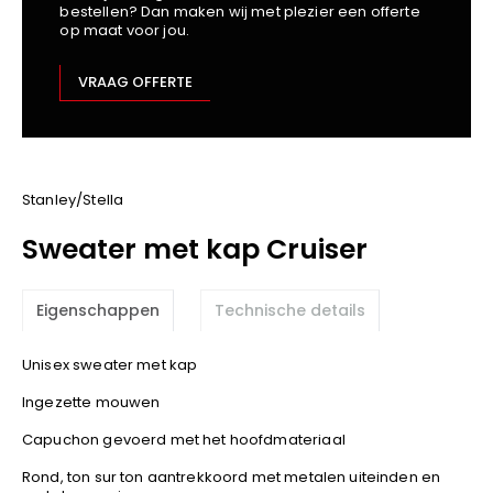
bestellen? Dan maken wij met plezier een offerte
Kariban
op maat voor jou.
Lemaitre
M-Safe
VRAAG OFFERTE
OXXA
Premier
Printer
ProAct
Stanley/Stella
Projob
Sweater met kap Cruiser
Promodoro
Result
Eigenschappen
Technische details
Safety Jogger
Shugon
Unisex sweater met kap
Sioen
Ingezette mouwen
Spiro
Capuchon gevoerd met het hoofdmateriaal
Stanley/Stella
TowelCity
Rond, ton sur ton aantrekkoord met metalen uiteinden en