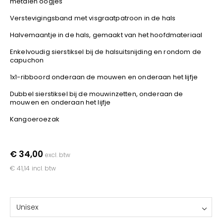
metalen oogjes
YOKO
Verstevigingsband met visgraatpatroon in de hals
Halvemaantje in de hals, gemaakt van het hoofdmateriaal
Enkelvoudig sierstiksel bij de halsuitsnijding en rondom de
capuchon
1x1-ribboord onderaan de mouwen en onderaan het lijfje
Dubbel sierstiksel bij de mouwinzetten, onderaan de
mouwen en onderaan het lijfje
Kangoeroezak
€ 34,00
excl. btw
€ 41,14
incl. btw
Unisex