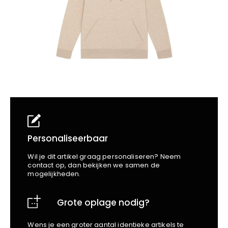
School
Business
Wellness
Kapper
Bata
Beechfield
Blakläder
Claude
Craft
CrossHatch
Designed To Work
Diadora
Dunlop
Edge Safety
Personaliseerbaar
Haix
Wil je dit artikel graag personaliseren? Neem
Harvest
contact op, dan bekijken we samen de
mogelijkheden.
Heckel
Honeywell
Grote oplage nodig?
Hydrowear
Jassz
Wens je een groter aantal identieke artikels te