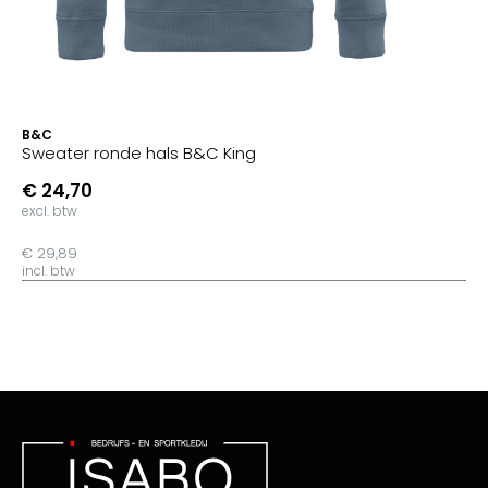
B&C
Sweater ronde hals B&C King
€ 24,70
excl. btw
€ 29,89
incl. btw