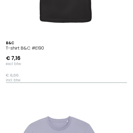
B&C
T-shirt B&C #E190
€ 7,16
excl. btw
€ 8,66
incl. btw