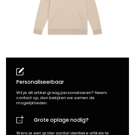
School
Business
Wellness
Kapper
Bata
Beechfield
Blakläder
Claude
Craft
CrossHatch
Designed To Work
Diadora
Dunlop
Edge Safety
Personaliseerbaar
Haix
Wil je dit artikel graag personaliseren? Neem
Harvest
contact op, dan bekijken we samen de
mogelijkheden.
Heckel
Honeywell
Grote oplage nodig?
Hydrowear
Jassz
Wens je een groter aantal identieke artikels te