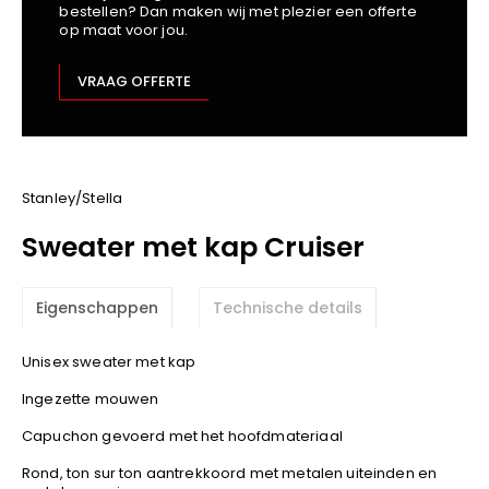
bestellen? Dan maken wij met plezier een offerte
Kariban
op maat voor jou.
Lemaitre
M-Safe
VRAAG OFFERTE
OXXA
Premier
Printer
ProAct
Stanley/Stella
Projob
Sweater met kap Cruiser
Promodoro
Result
Eigenschappen
Technische details
Safety Jogger
Shugon
Unisex sweater met kap
Sioen
Ingezette mouwen
Spiro
Capuchon gevoerd met het hoofdmateriaal
Stanley/Stella
TowelCity
Rond, ton sur ton aantrekkoord met metalen uiteinden en