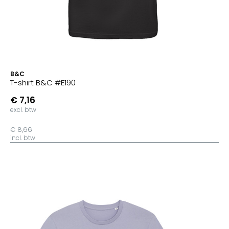
B&C
T-shirt B&C #E190
€ 7,16
excl. btw
€ 8,66
incl. btw