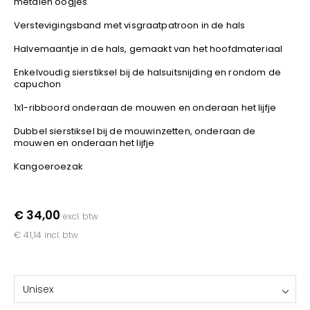
metalen oogjes
YOKO
Verstevigingsband met visgraatpatroon in de hals
Halvemaantje in de hals, gemaakt van het hoofdmateriaal
Enkelvoudig sierstiksel bij de halsuitsnijding en rondom de
capuchon
1x1-ribboord onderaan de mouwen en onderaan het lijfje
Dubbel sierstiksel bij de mouwinzetten, onderaan de
mouwen en onderaan het lijfje
Kangoeroezak
€ 34,00
excl. btw
€ 41,14
incl. btw
Unisex