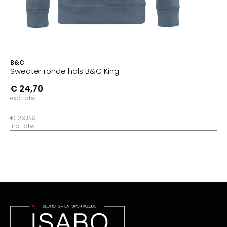
B&C
Sweater ronde hals B&C King
€ 24,70
excl. btw
€ 29,89
incl. btw