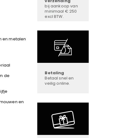
verzending
bij aankoop van
minimaal € 250
excl BTW.
en en metalen
riaal
Betaling
om de
Betaal snel en
veilig online.
jfje
e mouwen en