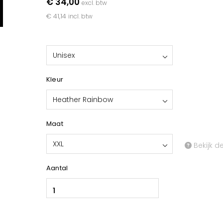
€ 34,00
excl. btw
€ 41,14
incl. btw
Unisex
Kleur
Heather Rainbow
Maat
XXL
Bekijk d
Aantal