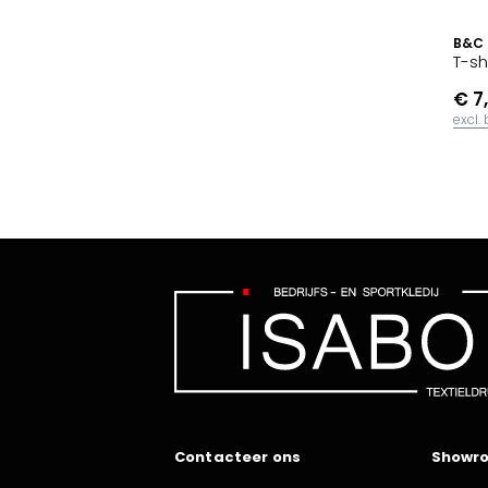
B&C
T-sh
€ 7
excl.
Contacteer ons
Showr