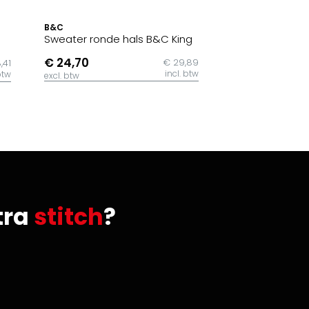
B&C
Sweater ronde hals B&C King
€ 24,70
€ 29,89
,41
incl. btw
btw
excl. btw
tra
stitch
?