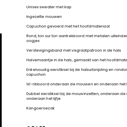
Unisex sweater met kap
Ingezette mouwen
Capuchon gevoerd met het hoofdmateriaal
Rond, ton sur ton aantrekkoord met metalen uiteind
oogjes
Verstevigingsband met visgraatpatroon in de hals
Halvemaantje in de hals, gemaakt van het hoofdmate
Enkelvoudig sierstiksel bij de halsuitsnijding en rond
capuchon
1x1-ribboord onderaan de mouwen en onderaan het li
Dubbel sierstiksel bij de mouwinzetten, onderaan d
onderaan het lijfje
Kangoeroezak