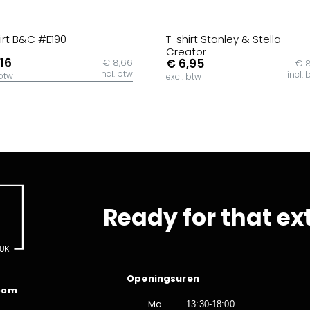
irt B&C #E190
T-shirt Stanley & Stella
Creator
,16
€ 6,95
€ 8,66
€ 8
incl. btw
incl. 
 btw
excl. btw
Ready for that ex
Openingsuren
oom
Ma
13:30-18:00