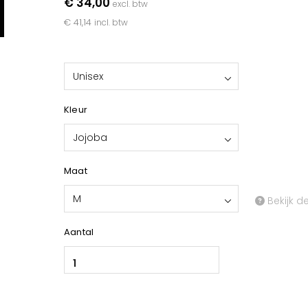
€ 34,00
excl. btw
€ 41,14
incl. btw
Unisex
Kleur
Jojoba
Maat
M
Bekijk d
Aantal