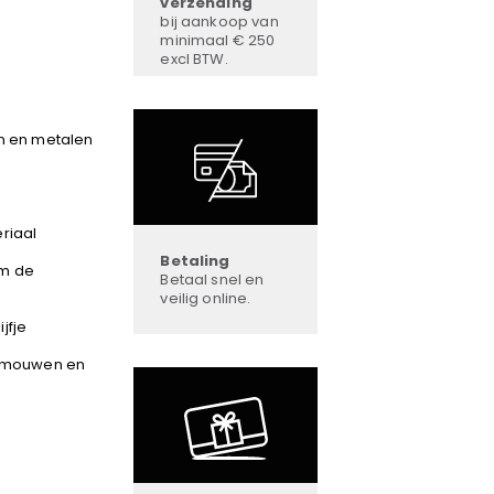
verzending
bij aankoop van
minimaal € 250
excl BTW.
en en metalen
riaal
Betaling
om de
Betaal snel en
veilig online.
jfje
e mouwen en