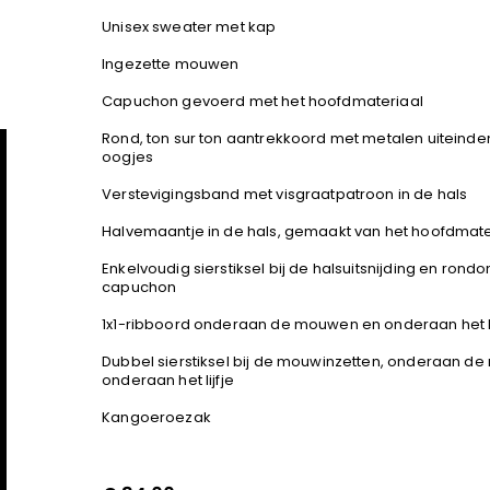
Unisex sweater met kap
Ingezette mouwen
Capuchon gevoerd met het hoofdmateriaal
Rond, ton sur ton aantrekkoord met metalen uiteind
oogjes
Verstevigingsband met visgraatpatroon in de hals
Halvemaantje in de hals, gemaakt van het hoofdmate
Enkelvoudig sierstiksel bij de halsuitsnijding en rond
capuchon
1x1-ribboord onderaan de mouwen en onderaan het li
Dubbel sierstiksel bij de mouwinzetten, onderaan d
onderaan het lijfje
Kangoeroezak