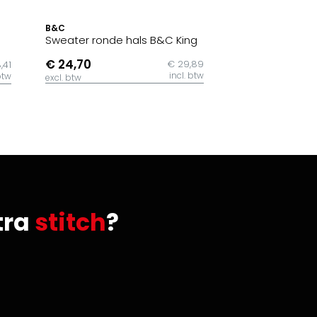
B&C
Sweater ronde hals B&C King
€ 24,70
€ 29,89
,41
incl. btw
btw
excl. btw
tra
stitch
?