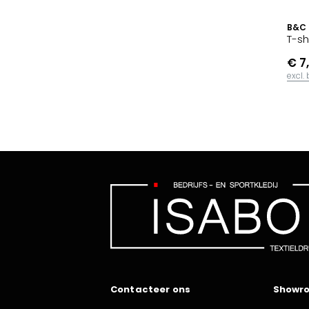
B&C
T-sh
€ 7
excl.
Contacteer ons
Showr