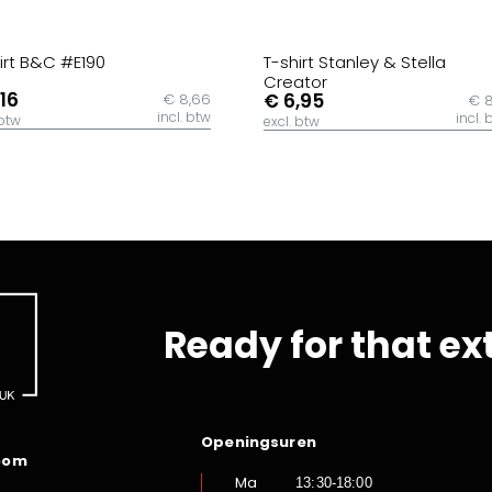
irt B&C #E190
T-shirt Stanley & Stella
Creator
,16
€ 6,95
€ 8,66
€ 8
incl. btw
incl. 
 btw
excl. btw
Ready for that ex
Openingsuren
oom
Ma
13:30-18:00