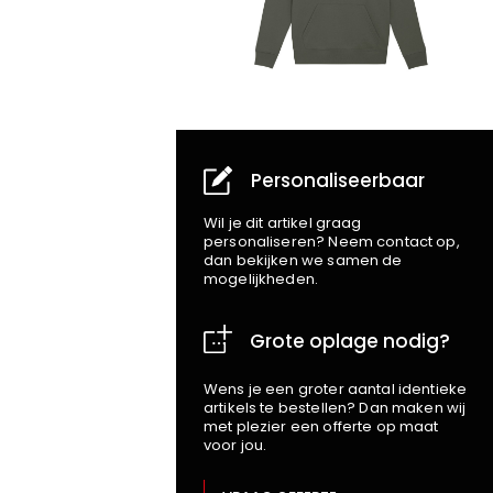
Personaliseerbaar
Wil je dit artikel graag
personaliseren? Neem contact op,
dan bekijken we samen de
mogelijkheden.
Grote oplage nodig?
Wens je een groter aantal identieke
artikels te bestellen? Dan maken wij
met plezier een offerte op maat
voor jou.