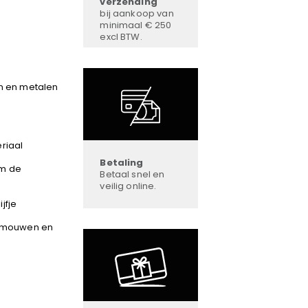
verzending
bij aankoop van
minimaal € 250
excl BTW.
en en metalen
riaal
Betaling
om de
Betaal snel en
veilig online.
jfje
e mouwen en