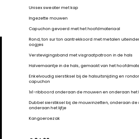
Unisex sweater met kap
Ingezette mouwen
Capuchon gevoerd met het hoofdmateriaal
Rond, ton sur ton aantrekkoord met metalen uiteind
oogjes
Verstevigingsband met visgraatpatroon in de hals
Halvemaantje in de hals, gemaakt van het hoofdmate
Enkelvoudig sierstiksel bij de halsuitsnijding en rond
capuchon
1x1-ribboord onderaan de mouwen en onderaan het li
Dubbel sierstiksel bij de mouwinzetten, onderaan d
onderaan het lijfje
Kangoeroezak