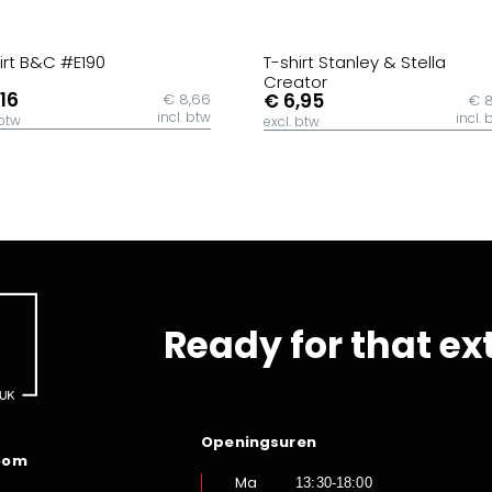
irt B&C #E190
T-shirt Stanley & Stella
Creator
,16
€ 6,95
€ 8,66
€ 8
incl. btw
incl. 
 btw
excl. btw
Ready for that ex
Openingsuren
oom
Ma
13:30-18:00