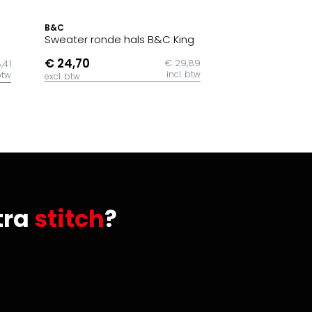
B&C
Sweater ronde hals B&C King
€ 24,70
€ 29,89
,41
incl. btw
btw
excl. btw
tra
stitch
?