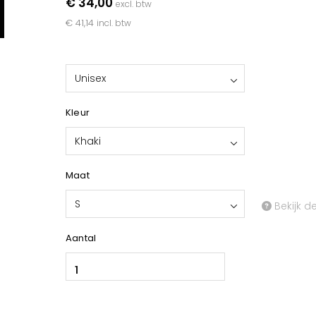
€ 34,00
excl. btw
€ 41,14
incl. btw
Unisex
Kleur
Khaki
Maat
S
Bekijk d
Aantal