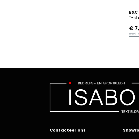
B&C
T-sh
€ 7
excl.
Contacteer ons
Showr