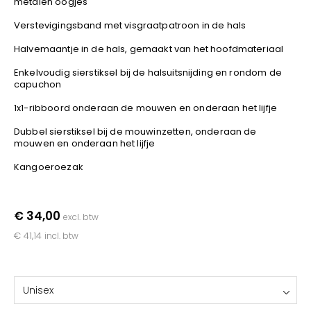
metalen oogjes
YOKO
Verstevigingsband met visgraatpatroon in de hals
Halvemaantje in de hals, gemaakt van het hoofdmateriaal
Enkelvoudig sierstiksel bij de halsuitsnijding en rondom de
capuchon
1x1-ribboord onderaan de mouwen en onderaan het lijfje
Dubbel sierstiksel bij de mouwinzetten, onderaan de
mouwen en onderaan het lijfje
Kangoeroezak
€ 34,00
excl. btw
€ 41,14
incl. btw
Unisex