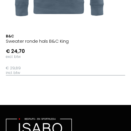
B&C
Sweater ronde hals B&C King
€ 24,70
excl. btw
€ 29,89
incl. btw