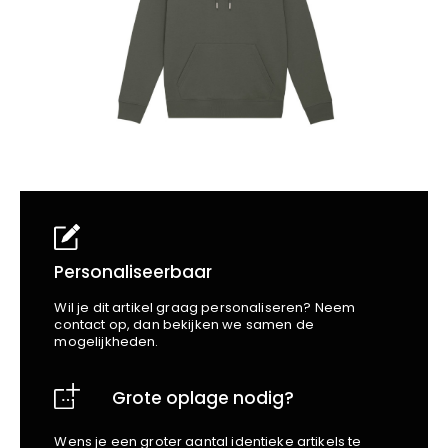
School
Business
Wellness
Kapper
Bata
Beechfield
Blakläder
Claude
Craft
CrossHatch
Designed To Work
Diadora
Dunlop
Edge Safety
Personaliseerbaar
Haix
Wil je dit artikel graag personaliseren? Neem
Harvest
contact op, dan bekijken we samen de
mogelijkheden.
Heckel
Honeywell
Grote oplage nodig?
Hydrowear
Jassz
Wens je een groter aantal identieke artikels te