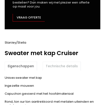
bestellen? Dan maken wij met plezier een offerte
Kariban
op maat voor jou.
Lemaitre
M-Safe
VRAAG OFFERTE
OXXA
Premier
Printer
ProAct
Stanley/Stella
Projob
Sweater met kap Cruiser
Promodoro
Result
Eigenschappen
Technische details
Safety Jogger
Shugon
Unisex sweater met kap
Sioen
Ingezette mouwen
Spiro
Capuchon gevoerd met het hoofdmateriaal
Stanley/Stella
TowelCity
Rond, ton sur ton aantrekkoord met metalen uiteinden en