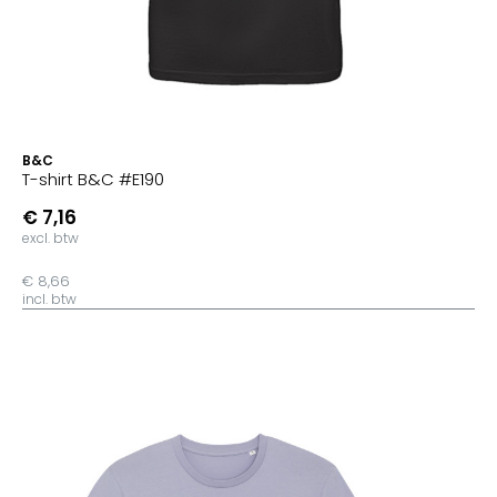
B&C
T-shirt B&C #E190
€ 7,16
excl. btw
€ 8,66
incl. btw