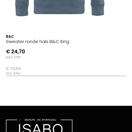
B&C
Sweater ronde hals B&C King
€ 24,70
excl. btw
€ 29,89
incl. btw