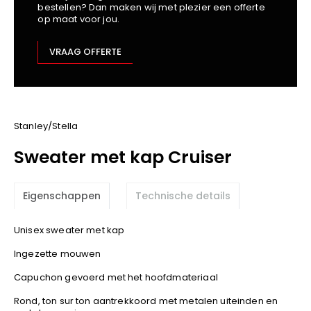
bestellen? Dan maken wij met plezier een offerte
Kariban
op maat voor jou.
Lemaitre
M-Safe
VRAAG OFFERTE
OXXA
Premier
Printer
ProAct
Stanley/Stella
Projob
Sweater met kap Cruiser
Promodoro
Result
Eigenschappen
Technische details
Safety Jogger
Shugon
Unisex sweater met kap
Sioen
Ingezette mouwen
Spiro
Capuchon gevoerd met het hoofdmateriaal
Stanley/Stella
TowelCity
Rond, ton sur ton aantrekkoord met metalen uiteinden en