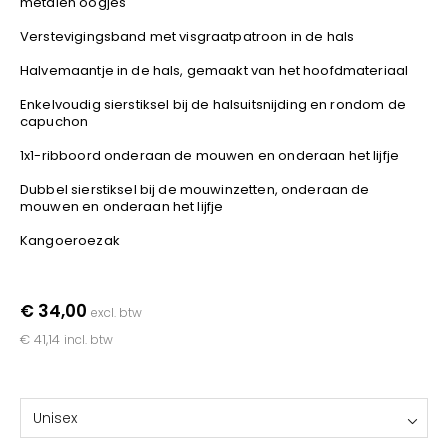
metalen oogjes
YOKO
Verstevigingsband met visgraatpatroon in de hals
Halvemaantje in de hals, gemaakt van het hoofdmateriaal
Enkelvoudig sierstiksel bij de halsuitsnijding en rondom de
capuchon
1x1-ribboord onderaan de mouwen en onderaan het lijfje
Dubbel sierstiksel bij de mouwinzetten, onderaan de
mouwen en onderaan het lijfje
Kangoeroezak
€ 34,00
excl. btw
€ 41,14
incl. btw
Unisex