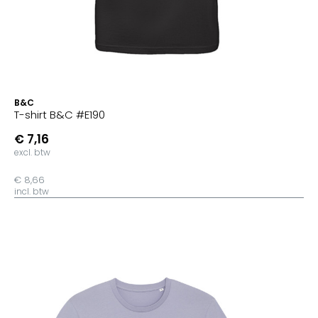
B&C
T-shirt B&C #E190
€ 7,16
excl. btw
€ 8,66
incl. btw