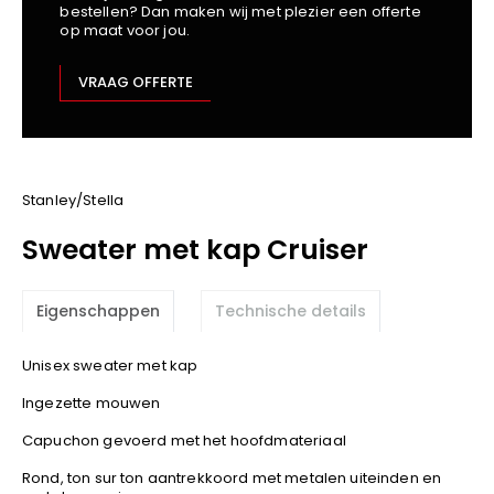
bestellen? Dan maken wij met plezier een offerte
Kariban
op maat voor jou.
Lemaitre
M-Safe
VRAAG OFFERTE
OXXA
Premier
Printer
ProAct
Stanley/Stella
Projob
Sweater met kap Cruiser
Promodoro
Result
Eigenschappen
Technische details
Safety Jogger
Shugon
Unisex sweater met kap
Sioen
Ingezette mouwen
Spiro
Capuchon gevoerd met het hoofdmateriaal
Stanley/Stella
TowelCity
Rond, ton sur ton aantrekkoord met metalen uiteinden en