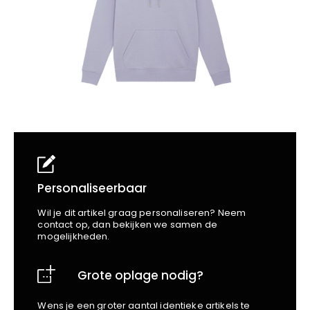
School
Business
Wellness
Kapper
Bata
Beechfield
Blakläder
Claude
Craft
CrossHatch
Designed To Work
Diadora
Dunlop
Edge Safety
Personaliseerbaar
Haix
Wil je dit artikel graag personaliseren? Neem
Harvest
contact op, dan bekijken we samen de
mogelijkheden.
Heckel
Honeywell
Grote oplage nodig?
Hydrowear
Jassz
Wens je een groter aantal identieke artikels te