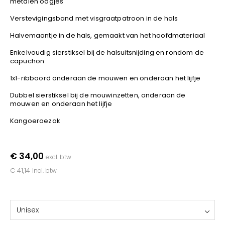
metalen oogjes
YOKO
Verstevigingsband met visgraatpatroon in de hals
Halvemaantje in de hals, gemaakt van het hoofdmateriaal
Enkelvoudig sierstiksel bij de halsuitsnijding en rondom de
capuchon
1x1-ribboord onderaan de mouwen en onderaan het lijfje
Dubbel sierstiksel bij de mouwinzetten, onderaan de
mouwen en onderaan het lijfje
Kangoeroezak
€ 34,00
excl. btw
€ 41,14
incl. btw
Unisex