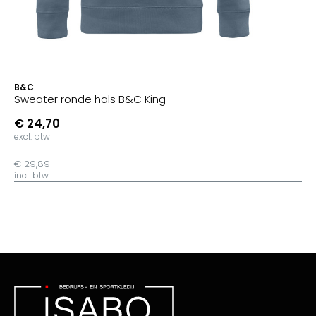
B&C
Sweater ronde hals B&C King
€ 24,70
excl. btw
€ 29,89
incl. btw