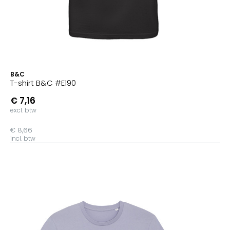
B&C
T-shirt B&C #E190
€ 7,16
excl. btw
€ 8,66
incl. btw