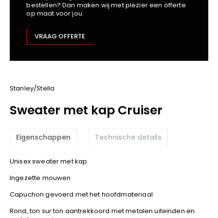
bestellen? Dan maken wij met plezier een offerte
Kariban
op maat voor jou.
Lemaitre
M-Safe
VRAAG OFFERTE
OXXA
Premier
Printer
ProAct
Stanley/Stella
Projob
Sweater met kap Cruiser
Promodoro
Result
Eigenschappen
Technische details
Safety Jogger
Shugon
Unisex sweater met kap
Sioen
Ingezette mouwen
Spiro
Capuchon gevoerd met het hoofdmateriaal
Stanley/Stella
TowelCity
Rond, ton sur ton aantrekkoord met metalen uiteinden en