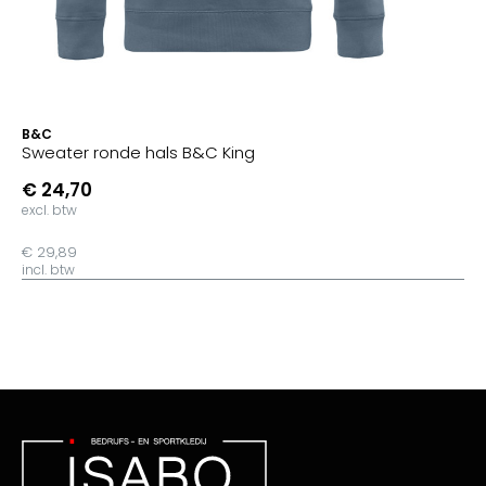
B&C
Sweater ronde hals B&C King
€ 24,70
excl. btw
€ 29,89
incl. btw