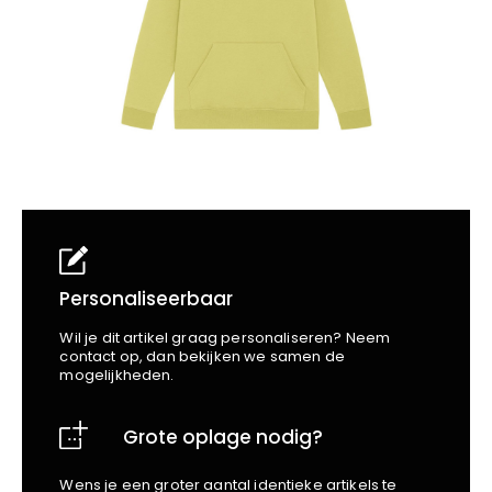
School
Business
Wellness
Kapper
Bata
Beechfield
Blakläder
Claude
Craft
CrossHatch
Designed To Work
Diadora
Dunlop
Edge Safety
Personaliseerbaar
Haix
Wil je dit artikel graag personaliseren? Neem
Harvest
contact op, dan bekijken we samen de
mogelijkheden.
Heckel
Honeywell
Grote oplage nodig?
Hydrowear
Jassz
Wens je een groter aantal identieke artikels te