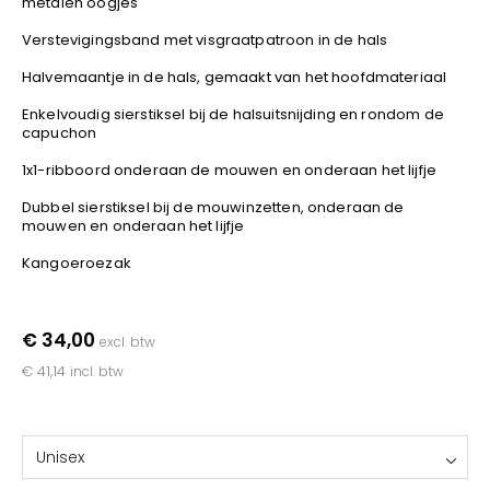
metalen oogjes
YOKO
Verstevigingsband met visgraatpatroon in de hals
Halvemaantje in de hals, gemaakt van het hoofdmateriaal
Enkelvoudig sierstiksel bij de halsuitsnijding en rondom de
capuchon
1x1-ribboord onderaan de mouwen en onderaan het lijfje
Dubbel sierstiksel bij de mouwinzetten, onderaan de
mouwen en onderaan het lijfje
Kangoeroezak
€ 34,00
excl. btw
€ 41,14
incl. btw
Unisex