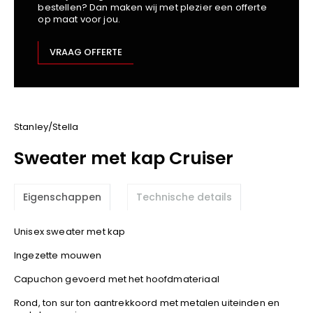
bestellen? Dan maken wij met plezier een offerte
Kariban
op maat voor jou.
Lemaitre
M-Safe
VRAAG OFFERTE
OXXA
Premier
Printer
ProAct
Stanley/Stella
Projob
Sweater met kap Cruiser
Promodoro
Result
Eigenschappen
Technische details
Safety Jogger
Shugon
Unisex sweater met kap
Sioen
Ingezette mouwen
Spiro
Capuchon gevoerd met het hoofdmateriaal
Stanley/Stella
TowelCity
Rond, ton sur ton aantrekkoord met metalen uiteinden en