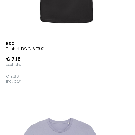
B&C
T-shirt B&C #E190
€ 7,16
excl. btw
€ 8,66
incl. btw