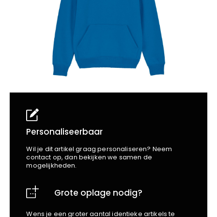
School
Business
Wellness
Kapper
Bata
Beechfield
Blakläder
Claude
Craft
CrossHatch
Designed To Work
Diadora
Dunlop
Edge Safety
Personaliseerbaar
Haix
Wil je dit artikel graag personaliseren? Neem
Harvest
contact op, dan bekijken we samen de
mogelijkheden.
Heckel
Honeywell
Grote oplage nodig?
Hydrowear
Jassz
Wens je een groter aantal identieke artikels te