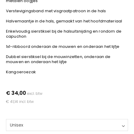
metalen oogjes
YOKO
Verstevigingsband met visgraatpatroon in de hals
Halvemaantje in de hals, gemaakt van het hoofdmateriaal
Enkelvoudig sierstiksel bij de halsuitsnijding en rondom de
capuchon
1x1-ribboord onderaan de mouwen en onderaan het lijfje
Dubbel sierstiksel bij de mouwinzetten, onderaan de
mouwen en onderaan het lijfje
Kangoeroezak
€ 34,00
excl. btw
€ 41,14
incl. btw
Unisex