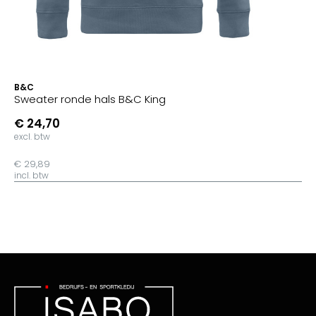
B&C
Sweater ronde hals B&C King
€ 24,70
excl. btw
€ 29,89
incl. btw