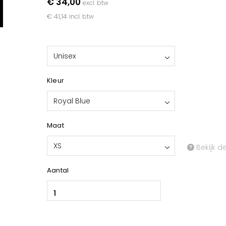
€ 34,00
excl. btw
€ 41,14
incl. btw
Unisex
Kleur
Royal Blue
Maat
XS
Bekijk d
Aantal