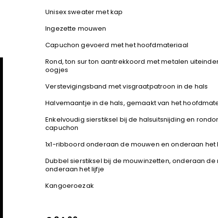
Unisex sweater met kap
Ingezette mouwen
Capuchon gevoerd met het hoofdmateriaal
Rond, ton sur ton aantrekkoord met metalen uiteind
oogjes
Verstevigingsband met visgraatpatroon in de hals
Halvemaantje in de hals, gemaakt van het hoofdmate
Enkelvoudig sierstiksel bij de halsuitsnijding en rond
capuchon
1x1-ribboord onderaan de mouwen en onderaan het li
Dubbel sierstiksel bij de mouwinzetten, onderaan d
onderaan het lijfje
Kangoeroezak