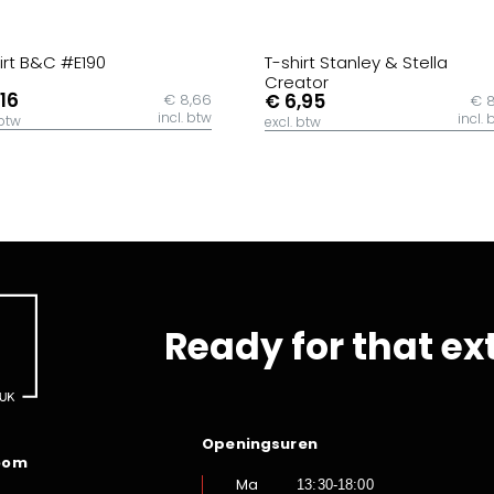
irt B&C #E190
T-shirt Stanley & Stella
Creator
,16
€ 6,95
€ 8,66
€ 8
incl. btw
incl. 
 btw
excl. btw
Ready for that ex
Openingsuren
oom
Ma
13:30-18:00