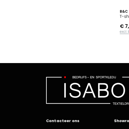
B&C
T-sh
€ 7
excl.
Contacteer ons
Showr