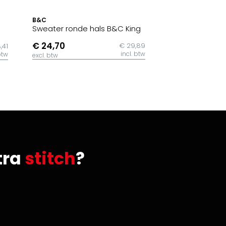
B&C
Sweater ronde hals B&C King
€ 24,70
€ 29,89
,41
incl. btw
btw
excl. btw
tra
stitch
?