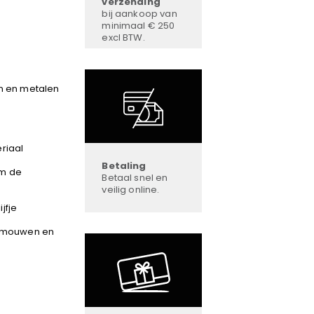
verzending
bij aankoop van
minimaal € 250
excl BTW.
en en metalen
riaal
Betaling
om de
Betaal snel en
veilig online.
jfje
e mouwen en