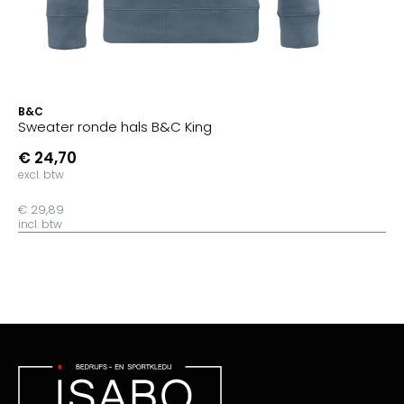
B&C
Sweater ronde hals B&C King
€ 24,70
excl. btw
€ 29,89
incl. btw