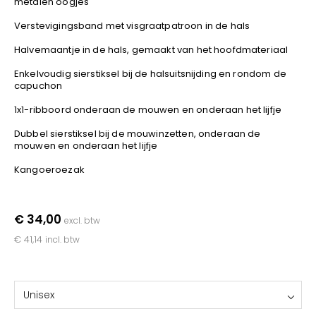
metalen oogjes
YOKO
Verstevigingsband met visgraatpatroon in de hals
Halvemaantje in de hals, gemaakt van het hoofdmateriaal
Enkelvoudig sierstiksel bij de halsuitsnijding en rondom de
capuchon
1x1-ribboord onderaan de mouwen en onderaan het lijfje
Dubbel sierstiksel bij de mouwinzetten, onderaan de
mouwen en onderaan het lijfje
Kangoeroezak
€ 34,00
excl. btw
€ 41,14
incl. btw
Unisex