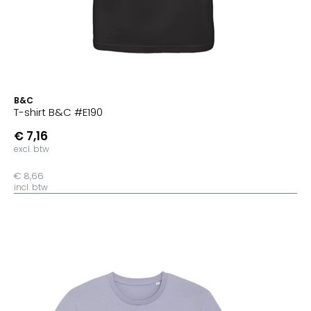
B&C
T-shirt B&C #E190
€ 7,16
excl. btw
€ 8,66
incl. btw