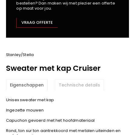
bestellen? Dan maken wij met plezier een offerte
Kariban
op maat voor jou.
Lemaitre
M-Safe
VRAAG OFFERTE
OXXA
Premier
Printer
ProAct
Stanley/Stella
Projob
Sweater met kap Cruiser
Promodoro
Result
Eigenschappen
Technische details
Safety Jogger
Shugon
Unisex sweater met kap
Sioen
Ingezette mouwen
Spiro
Capuchon gevoerd met het hoofdmateriaal
Stanley/Stella
TowelCity
Rond, ton sur ton aantrekkoord met metalen uiteinden en