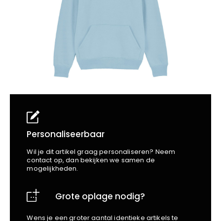
School
Business
Wellness
Kapper
Bata
Beechfield
Blakläder
Claude
Craft
CrossHatch
Designed To Work
Diadora
Dunlop
Edge Safety
Personaliseerbaar
Haix
Wil je dit artikel graag personaliseren? Neem
Harvest
contact op, dan bekijken we samen de
mogelijkheden.
Heckel
Honeywell
Grote oplage nodig?
Hydrowear
Jassz
Wens je een groter aantal identieke artikels te