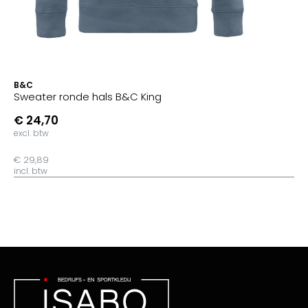
B&C
Sweater ronde hals B&C King
€ 24,70
excl. btw
€ 29,89
incl. btw