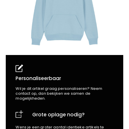
School
Business
Wellness
Kapper
Bata
Beechfield
Blakläder
Claude
Craft
CrossHatch
Designed To Work
Diadora
Dunlop
Edge Safety
Personaliseerbaar
Haix
Wil je dit artikel graag personaliseren? Neem
Harvest
contact op, dan bekijken we samen de
mogelijkheden.
Heckel
Honeywell
Grote oplage nodig?
Hydrowear
Jassz
Wens je een groter aantal identieke artikels te