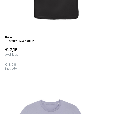
B&C
T-shirt B&C #E190
€ 7,16
excl. btw
€ 8,66
incl. btw