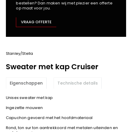
bestellen? Dan maken wij met plezier een offerte
Kariban
op maat voor jou.
Lemaitre
M-Safe
VRAAG OFFERTE
OXXA
Premier
Printer
ProAct
Stanley/Stella
Projob
Sweater met kap Cruiser
Promodoro
Result
Eigenschappen
Technische details
Safety Jogger
Shugon
Unisex sweater met kap
Sioen
Ingezette mouwen
Spiro
Capuchon gevoerd met het hoofdmateriaal
Stanley/Stella
TowelCity
Rond, ton sur ton aantrekkoord met metalen uiteinden en