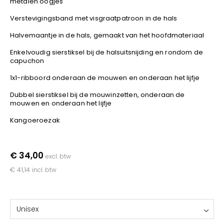
metalen oogjes
YOKO
Verstevigingsband met visgraatpatroon in de hals
Halvemaantje in de hals, gemaakt van het hoofdmateriaal
Enkelvoudig sierstiksel bij de halsuitsnijding en rondom de
capuchon
1x1-ribboord onderaan de mouwen en onderaan het lijfje
Dubbel sierstiksel bij de mouwinzetten, onderaan de
mouwen en onderaan het lijfje
Kangoeroezak
€ 34,00
excl. btw
€ 41,14
incl. btw
Unisex