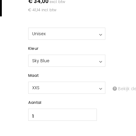
€ 34,00
excl. btw
€ 41,14
incl. btw
Unisex
Kleur
Sky Blue
Maat
XXS
Bekijk d
Aantal