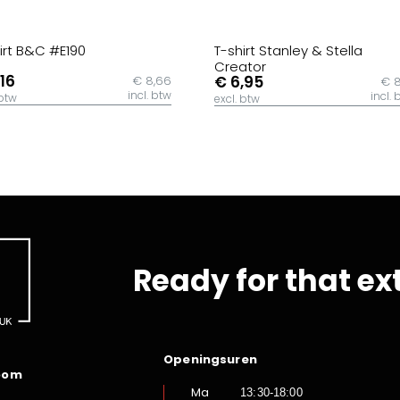
irt B&C #E190
T-shirt Stanley & Stella
Creator
,16
€ 6,95
€ 8,66
€ 8
incl. btw
incl. 
 btw
excl. btw
Ready for that ex
Openingsuren
oom
Ma
13:30-18:00