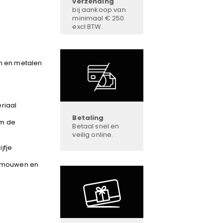
verzending
bij aankoop van
minimaal € 250
excl BTW.
en en metalen
riaal
Betaling
om de
Betaal snel en
veilig online.
jfje
e mouwen en