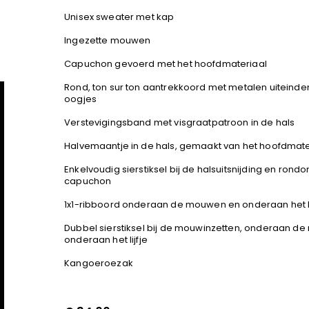
Unisex sweater met kap
Ingezette mouwen
Capuchon gevoerd met het hoofdmateriaal
Rond, ton sur ton aantrekkoord met metalen uiteind
oogjes
Verstevigingsband met visgraatpatroon in de hals
Halvemaantje in de hals, gemaakt van het hoofdmate
Enkelvoudig sierstiksel bij de halsuitsnijding en rond
capuchon
1x1-ribboord onderaan de mouwen en onderaan het li
Dubbel sierstiksel bij de mouwinzetten, onderaan d
onderaan het lijfje
Kangoeroezak