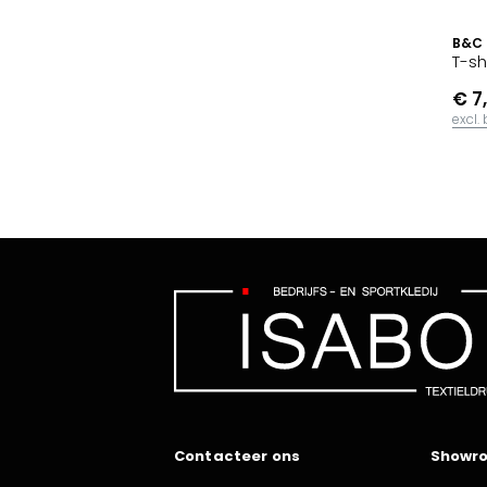
B&C
T-sh
€ 7
excl.
Contacteer ons
Showr