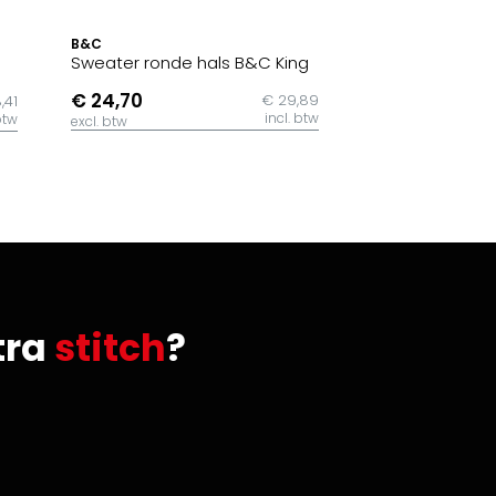
B&C
Sweater ronde hals B&C King
€ 24,70
€ 29,89
,41
incl. btw
btw
excl. btw
tra
stitch
?