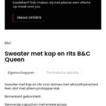
bestellen? Dan maken wij met plezier een offerte
Kariban
op maat voor jou.
Lemaitre
M-Safe
VRAAG OFFERTE
OXXA
Premier
Printer
ProAct
B&C
Projob
Sweater met kap en rits B&C
Promodoro
Queen
Result
Safety Jogger
Eigenschappen
Technische details
Shugon
Sioen
Sweater met kap en rits voor dames met ultrasoft peached
Spiro
feel-stof met ultiem printoppervlak
Stanley/Stella
Binnenkant geborsteld
TowelCity
Gevoerde capuchon met enkele jersey