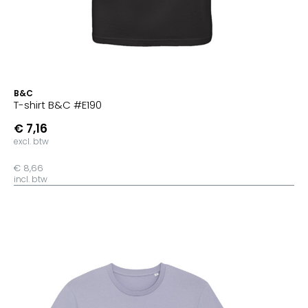
B&C
T-shirt B&C #E190
€ 7,16
excl. btw
€ 8,66
incl. btw