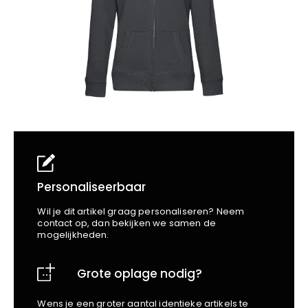
School
Business
Wellness
Kapper
Bata
Beechfield
Blakläder
Claude
Craft
CrossHatch
Designed To Work
Diadora
Dunlop
Edge Safety
Personaliseerbaar
Haix
Wil je dit artikel graag personaliseren? Neem
Harvest
contact op, dan bekijken we samen de
mogelijkheden.
Heckel
Honeywell
Grote oplage nodig?
Hydrowear
Jassz
Wens je een groter aantal identieke artikels te