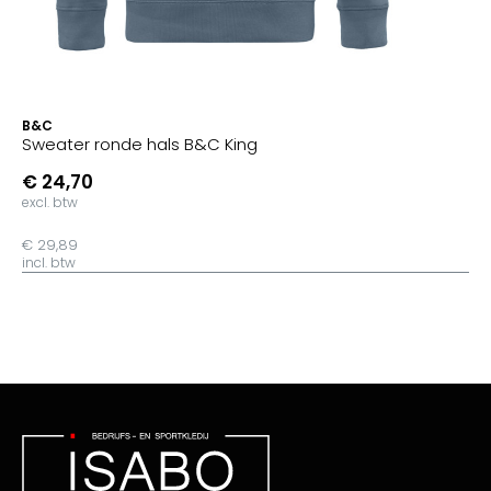
B&C
Sweater ronde hals B&C King
€ 24,70
excl. btw
€ 29,89
incl. btw