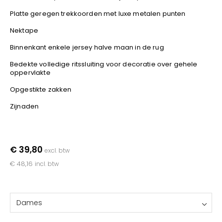
YOKO
Platte geregen trekkoorden met luxe metalen punten
Nektape
Binnenkant enkele jersey halve maan in de rug
Bedekte volledige ritssluiting voor decoratie over gehele
oppervlakte
Opgestikte zakken
Zijnaden
€ 39,80
excl. btw
€ 48,16
incl. btw
Dames