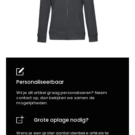
School
Business
Wellness
Kapper
Bata
Beechfield
Blakläder
Claude
Craft
CrossHatch
Designed To Work
Diadora
Dunlop
Edge Safety
Personaliseerbaar
Haix
Wil je dit artikel graag personaliseren? Neem
Harvest
contact op, dan bekijken we samen de
mogelijkheden.
Heckel
Honeywell
Grote oplage nodig?
Hydrowear
Jassz
Wens je een groter aantal identieke artikels te