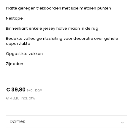
YOKO
Platte geregen trekkoorden met luxe metalen punten
Nektape
Binnenkant enkele jersey halve maan in de rug
Bedekte volledige ritssluiting voor decoratie over gehele
oppervlakte
Opgestikte zakken
Zijnaden
€ 39,80
excl. btw
€ 48,16
incl. btw
Dames