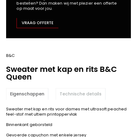
bestellen? Dan maken wij met plezier een offerte
Kariban
op maat voor jou.
Lemaitre
M-Safe
VRAAG OFFERTE
OXXA
Premier
Printer
ProAct
B&C
Projob
Sweater met kap en rits B&C
Promodoro
Queen
Result
Safety Jogger
Eigenschappen
Technische details
Shugon
Sioen
Sweater met kap en rits voor dames met ultrasoft peached
Spiro
feel-stof met ultiem printoppervlak
Stanley/Stella
Binnenkant geborsteld
TowelCity
Gevoerde capuchon met enkele jersey