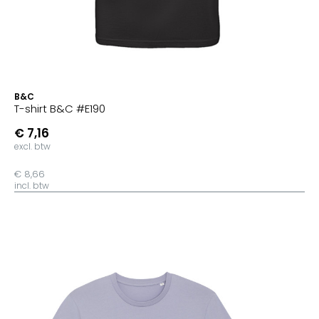
B&C
T-shirt B&C #E190
€ 7,16
excl. btw
€ 8,66
incl. btw