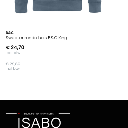
B&C
Sweater ronde hals B&C King
€ 24,70
excl. btw
€ 29,89
incl. btw