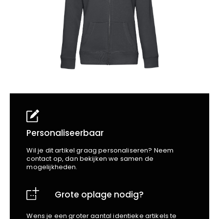
School
Business
Wellness
Kapper
Bata
Beechfield
Blakläder
Claude
Craft
CrossHatch
Designed To Work
Diadora
Dunlop
Edge Safety
Personaliseerbaar
Haix
Wil je dit artikel graag personaliseren? Neem
Harvest
contact op, dan bekijken we samen de
mogelijkheden.
Heckel
Honeywell
Grote oplage nodig?
Hydrowear
Jassz
Wens je een groter aantal identieke artikels te