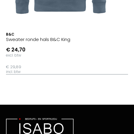
B&C
Sweater ronde hals B&C King
€ 24,70
excl. btw
€ 29,89
incl. btw