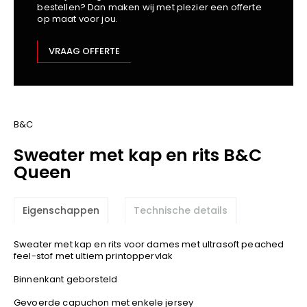
bestellen? Dan maken wij met plezier een offerte
Kariban
op maat voor jou.
Lemaitre
M-Safe
VRAAG OFFERTE
OXXA
Premier
Printer
ProAct
B&C
Projob
Sweater met kap en rits B&C
Promodoro
Queen
Result
Safety Jogger
Eigenschappen
Technische details
Shugon
Sioen
Sweater met kap en rits voor dames met ultrasoft peached
Spiro
feel-stof met ultiem printoppervlak
Stanley/Stella
Binnenkant geborsteld
TowelCity
Gevoerde capuchon met enkele jersey