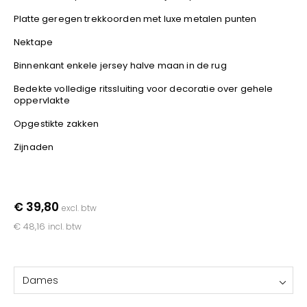
YOKO
Platte geregen trekkoorden met luxe metalen punten
Nektape
Binnenkant enkele jersey halve maan in de rug
Bedekte volledige ritssluiting voor decoratie over gehele
oppervlakte
Opgestikte zakken
Zijnaden
€ 39,80
excl. btw
€ 48,16
incl. btw
Dames