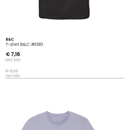
B&C
T-shirt B&C #E190
€ 7,16
excl. btw
€ 8,66
incl. btw