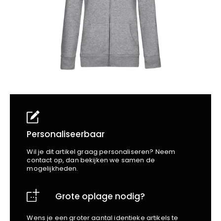
School
Business
Wellness
Kapper
Bata
Beechfield
Blakläder
Claude
Craft
CrossHatch
Designed To Work
Diadora
Dunlop
Edge Safety
Personaliseerbaar
Haix
Wil je dit artikel graag personaliseren? Neem
Harvest
contact op, dan bekijken we samen de
mogelijkheden.
Heckel
Honeywell
Grote oplage nodig?
Hydrowear
Jassz
Wens je een groter aantal identieke artikels te