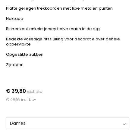
YOKO
Platte geregen trekkoorden met luxe metalen punten
Nektape
Binnenkant enkele jersey halve maan in de rug
Bedekte volledige ritssluiting voor decoratie over gehele
oppervlakte
Opgestikte zakken
Zijnaden
€ 39,80
excl. btw
€ 48,16
incl. btw
Dames