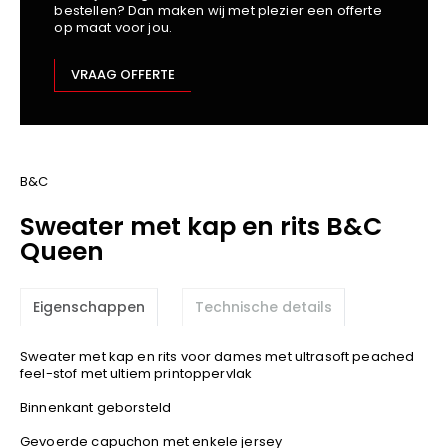
bestellen? Dan maken wij met plezier een offerte
Kariban
op maat voor jou.
Lemaitre
M-Safe
VRAAG OFFERTE
OXXA
Premier
Printer
ProAct
B&C
Projob
Sweater met kap en rits B&C
Promodoro
Queen
Result
Safety Jogger
Eigenschappen
Technische details
Shugon
Sioen
Sweater met kap en rits voor dames met ultrasoft peached
Spiro
feel-stof met ultiem printoppervlak
Stanley/Stella
Binnenkant geborsteld
TowelCity
Gevoerde capuchon met enkele jersey