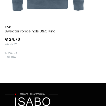
B&C
Sweater ronde hals B&C King
€ 24,70
excl. btw
€ 29,89
incl. btw