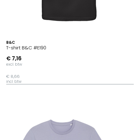
B&C
T-shirt B&C #E190
€ 7,16
excl. btw
€ 8,66
incl. btw