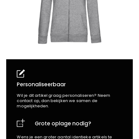
School
Business
Wellness
Kapper
Bata
Beechfield
Blakläder
Claude
Craft
CrossHatch
Designed To Work
Diadora
Dunlop
Edge Safety
Personaliseerbaar
Haix
Wil je dit artikel graag personaliseren? Neem
Harvest
contact op, dan bekijken we samen de
mogelijkheden.
Heckel
Honeywell
Grote oplage nodig?
Hydrowear
Jassz
Wens je een groter aantal identieke artikels te