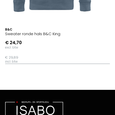
B&C
Sweater ronde hals B&C King
€ 24,70
excl. btw
€ 29,89
incl. btw