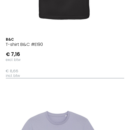
B&C
T-shirt B&C #E190
€ 7,16
excl. btw
€ 8,66
incl. btw