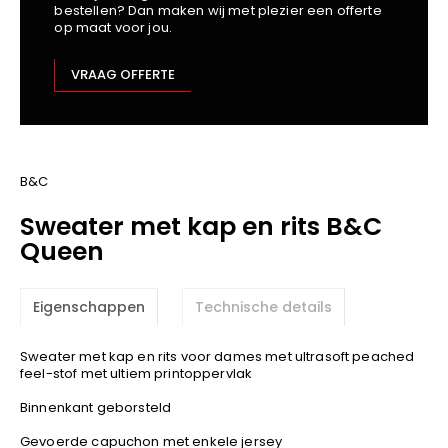
bestellen? Dan maken wij met plezier een offerte
Kariban
op maat voor jou.
Lemaitre
M-Safe
VRAAG OFFERTE
OXXA
Premier
Printer
ProAct
B&C
Projob
Sweater met kap en rits B&C
Promodoro
Queen
Result
Safety Jogger
Eigenschappen
Technische details
Shugon
Sioen
Sweater met kap en rits voor dames met ultrasoft peached
Spiro
feel-stof met ultiem printoppervlak
Stanley/Stella
Binnenkant geborsteld
TowelCity
Gevoerde capuchon met enkele jersey