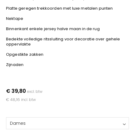
YOKO
Platte geregen trekkoorden met luxe metalen punten
Nektape
Binnenkant enkele jersey halve maan in de rug
Bedekte volledige ritssluiting voor decoratie over gehele
oppervlakte
Opgestikte zakken
Zijnaden
€ 39,80
excl. btw
€ 48,16
incl. btw
Dames