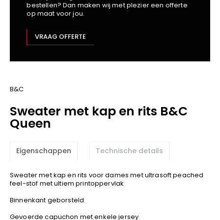
bestellen? Dan maken wij met plezier een offerte
Kariban
op maat voor jou.
Lemaitre
M-Safe
VRAAG OFFERTE
OXXA
Premier
Printer
ProAct
B&C
Projob
Sweater met kap en rits B&C
Promodoro
Queen
Result
Safety Jogger
Eigenschappen
Technische details
Shugon
Sioen
Sweater met kap en rits voor dames met ultrasoft peached
Spiro
feel-stof met ultiem printoppervlak
Stanley/Stella
Binnenkant geborsteld
TowelCity
Gevoerde capuchon met enkele jersey