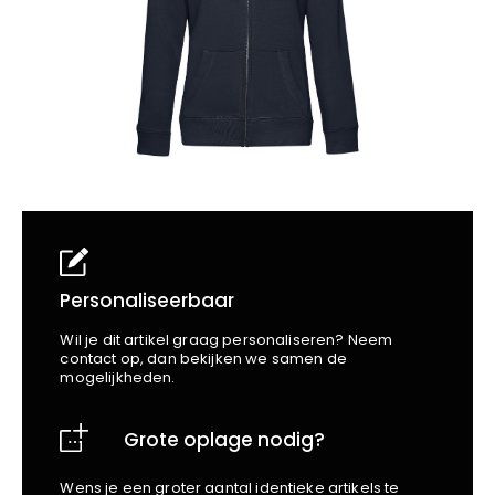
School
Business
Wellness
Kapper
Bata
Beechfield
Blakläder
Claude
Craft
CrossHatch
Designed To Work
Diadora
Dunlop
Edge Safety
Personaliseerbaar
Haix
Wil je dit artikel graag personaliseren? Neem
Harvest
contact op, dan bekijken we samen de
mogelijkheden.
Heckel
Honeywell
Grote oplage nodig?
Hydrowear
Jassz
Wens je een groter aantal identieke artikels te