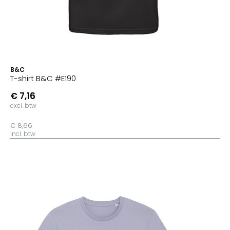
B&C
T-shirt B&C #E190
€ 7,16
excl. btw
€ 8,66
incl. btw