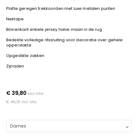
YOKO
Platte geregen trekkoorden met luxe metalen punten
Nektape
Binnenkant enkele jersey halve maan in de rug
Bedekte volledige ritssluiting voor decoratie over gehele
oppervlakte
Opgestikte zakken
Zijnaden
€ 39,80
excl. btw
€ 48,16
incl. btw
Dames