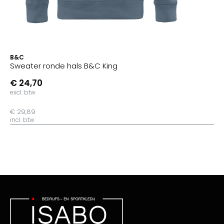
B&C
Sweater ronde hals B&C King
€ 24,70
excl. btw
€ 29,89
incl. btw