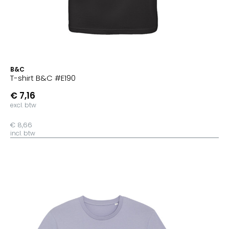
B&C
T-shirt B&C #E190
€ 7,16
excl. btw
€ 8,66
incl. btw