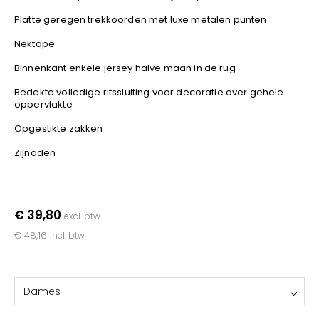
YOKO
Platte geregen trekkoorden met luxe metalen punten
Nektape
Binnenkant enkele jersey halve maan in de rug
Bedekte volledige ritssluiting voor decoratie over gehele
oppervlakte
Opgestikte zakken
Zijnaden
€ 39,80
excl. btw
€ 48,16
incl. btw
Dames