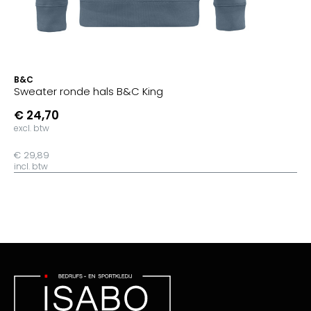
B&C
Sweater ronde hals B&C King
€ 24,70
excl. btw
€ 29,89
incl. btw