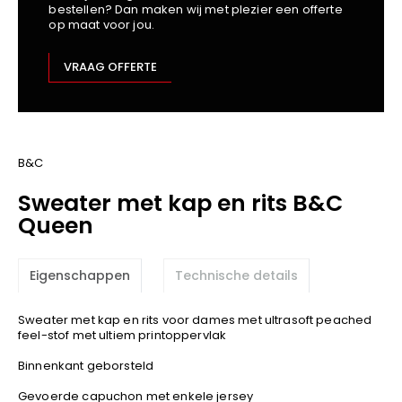
bestellen? Dan maken wij met plezier een offerte
Kariban
op maat voor jou.
Lemaitre
M-Safe
VRAAG OFFERTE
OXXA
Premier
Printer
ProAct
B&C
Projob
Sweater met kap en rits B&C
Promodoro
Queen
Result
Safety Jogger
Eigenschappen
Technische details
Shugon
Sioen
Sweater met kap en rits voor dames met ultrasoft peached
Spiro
feel-stof met ultiem printoppervlak
Stanley/Stella
Binnenkant geborsteld
TowelCity
Gevoerde capuchon met enkele jersey