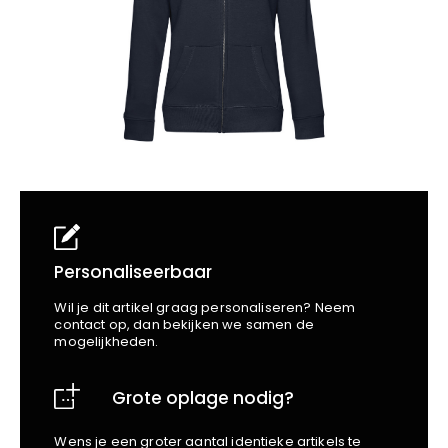
School
Business
Wellness
Kapper
Bata
Beechfield
Blakläder
Claude
Craft
CrossHatch
Designed To Work
Diadora
Dunlop
Edge Safety
Personaliseerbaar
Haix
Wil je dit artikel graag personaliseren? Neem
Harvest
contact op, dan bekijken we samen de
mogelijkheden.
Heckel
Honeywell
Grote oplage nodig?
Hydrowear
Jassz
Wens je een groter aantal identieke artikels te