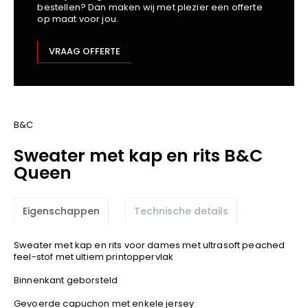
bestellen? Dan maken wij met plezier een offerte
Kariban
op maat voor jou.
Lemaitre
M-Safe
VRAAG OFFERTE
OXXA
Premier
Printer
ProAct
B&C
Projob
Sweater met kap en rits B&C
Promodoro
Queen
Result
Safety Jogger
Eigenschappen
Technische details
Shugon
Sioen
Sweater met kap en rits voor dames met ultrasoft peached
Spiro
feel-stof met ultiem printoppervlak
Stanley/Stella
Binnenkant geborsteld
TowelCity
Gevoerde capuchon met enkele jersey