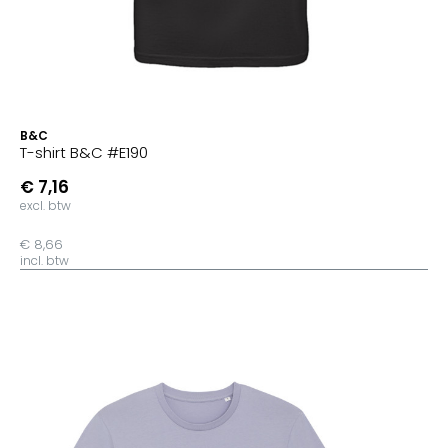
B&C
T-shirt B&C #E190
€ 7,16
excl. btw
€ 8,66
incl. btw