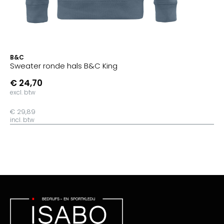
B&C
Sweater ronde hals B&C King
€ 24,70
excl. btw
€ 29,89
incl. btw