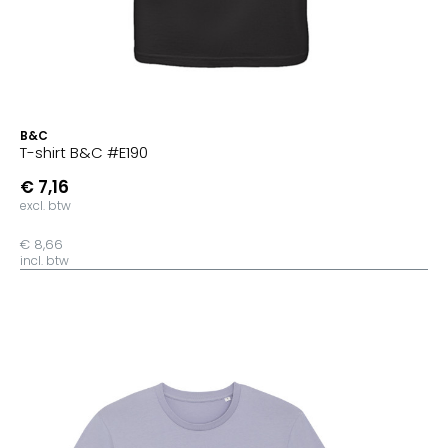
B&C
T-shirt B&C #E190
€ 7,16
excl. btw
€ 8,66
incl. btw