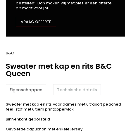
bestellen? Dan maken wij met plezier een offerte
Kariban
op maat voor jou.
Lemaitre
M-Safe
VRAAG OFFERTE
OXXA
Premier
Printer
ProAct
B&C
Projob
Sweater met kap en rits B&C
Promodoro
Queen
Result
Safety Jogger
Eigenschappen
Technische details
Shugon
Sioen
Sweater met kap en rits voor dames met ultrasoft peached
Spiro
feel-stof met ultiem printoppervlak
Stanley/Stella
Binnenkant geborsteld
TowelCity
Gevoerde capuchon met enkele jersey