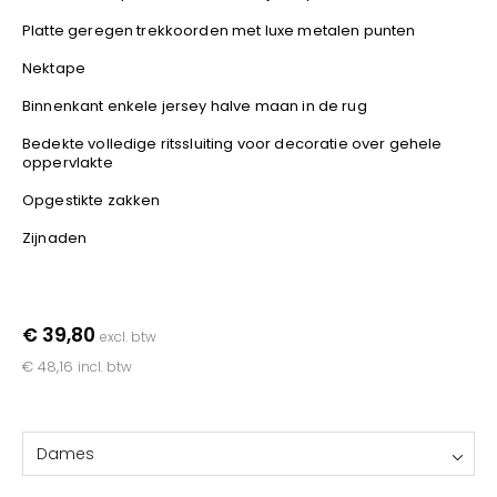
YOKO
Platte geregen trekkoorden met luxe metalen punten
Nektape
Binnenkant enkele jersey halve maan in de rug
Bedekte volledige ritssluiting voor decoratie over gehele
oppervlakte
Opgestikte zakken
Zijnaden
€ 39,80
excl. btw
€ 48,16
incl. btw
Dames