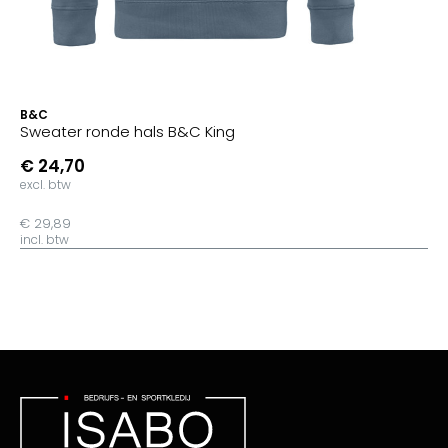
B&C
Sweater ronde hals B&C King
€ 24,70
excl. btw
€ 29,89
incl. btw