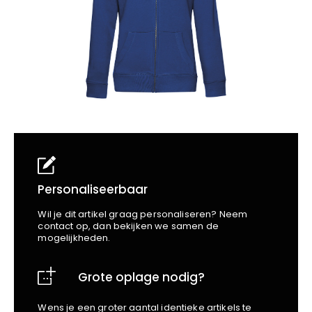
School
Business
Wellness
Kapper
Bata
Beechfield
Blakläder
Claude
Craft
CrossHatch
Designed To Work
Diadora
Dunlop
Edge Safety
Personaliseerbaar
Haix
Wil je dit artikel graag personaliseren? Neem
Harvest
contact op, dan bekijken we samen de
mogelijkheden.
Heckel
Honeywell
Grote oplage nodig?
Hydrowear
Jassz
Wens je een groter aantal identieke artikels te