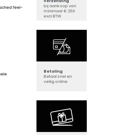
verzending
bij aankoop van
ached feel-
minimaal € 250
excl BTW.
Betaling
hele
Betaal snel en
veilig online.