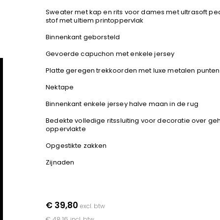
Sweater met kap en rits voor dames met ultrasoft pe
stof met ultiem printoppervlak
Binnenkant geborsteld
Gevoerde capuchon met enkele jersey
Platte geregen trekkoorden met luxe metalen punten
Nektape
Binnenkant enkele jersey halve maan in de rug
Bedekte volledige ritssluiting voor decoratie over ge
oppervlakte
Opgestikte zakken
Zijnaden
€ 39,80
excl. btw
€ 48,16
incl. btw