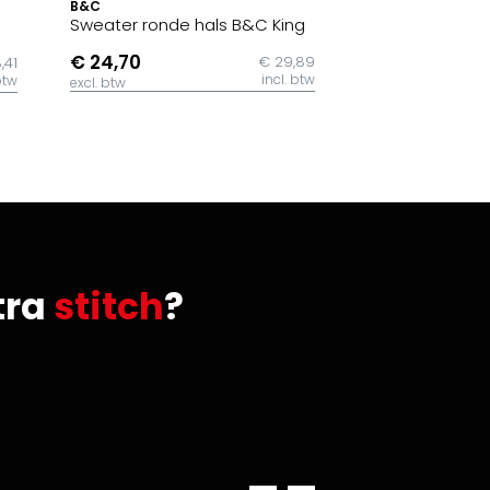
B&C
Sweater ronde hals B&C King
€ 24,70
€ 29,89
,41
incl. btw
btw
excl. btw
tra
stitch
?