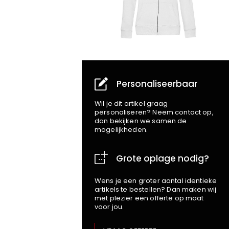
Personaliseerbaar
Wil je dit artikel graag
personaliseren? Neem contact op,
dan bekijken we samen de
mogelijkheden.
Grote oplage nodig?
Wens je een groter aantal identieke
artikels te bestellen? Dan maken wij
met plezier een offerte op maat
voor jou.