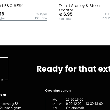
irt B&C #E190
T-shirt Stanley & Stella
Creator
,16
€ 6,95
€ 8,66
€ 8
incl. btw
incl. 
 btw
excl. btw
Ready for that ex
Openingsuren
oom
Ma
13:30-18:00
ntseweg
Di - vr
32
9:00-12:00 13:30-18:00
Desselgem
Za
92
Op afspraak