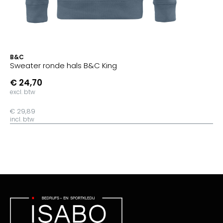
B&C
Sweater ronde hals B&C King
€ 24,70
excl. btw
€ 29,89
incl. btw