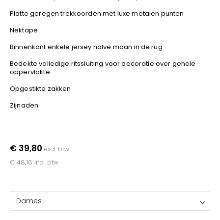
YOKO
Platte geregen trekkoorden met luxe metalen punten
Nektape
Binnenkant enkele jersey halve maan in de rug
Bedekte volledige ritssluiting voor decoratie over gehele
oppervlakte
Opgestikte zakken
Zijnaden
€ 39,80
excl. btw
€ 48,16
incl. btw
Dames