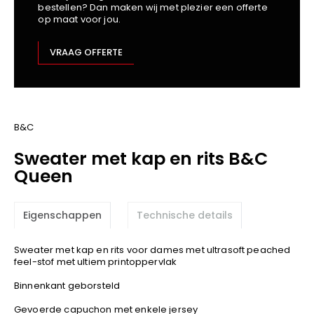
bestellen? Dan maken wij met plezier een offerte
Kariban
op maat voor jou.
Lemaitre
M-Safe
VRAAG OFFERTE
OXXA
Premier
Printer
ProAct
B&C
Projob
Sweater met kap en rits B&C
Promodoro
Queen
Result
Safety Jogger
Eigenschappen
Technische details
Shugon
Sioen
Sweater met kap en rits voor dames met ultrasoft peached
Spiro
feel-stof met ultiem printoppervlak
Stanley/Stella
Binnenkant geborsteld
TowelCity
Gevoerde capuchon met enkele jersey