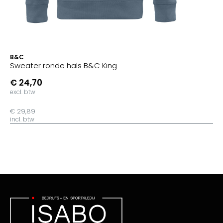
B&C
Sweater ronde hals B&C King
€ 24,70
excl. btw
€ 29,89
incl. btw