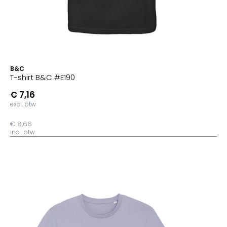
B&C
T-shirt B&C #E190
€ 7,16
excl. btw
€ 8,66
incl. btw