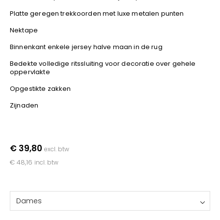
YOKO
Platte geregen trekkoorden met luxe metalen punten
Nektape
Binnenkant enkele jersey halve maan in de rug
Bedekte volledige ritssluiting voor decoratie over gehele
oppervlakte
Opgestikte zakken
Zijnaden
€ 39,80
excl. btw
€ 48,16
incl. btw
Dames