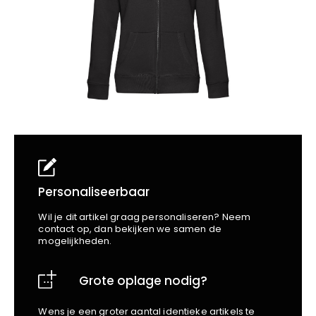
School
Business
Wellness
Kapper
Bata
Beechfield
Blakläder
Claude
Craft
CrossHatch
Designed To Work
Diadora
Dunlop
Edge Safety
Personaliseerbaar
Haix
Wil je dit artikel graag personaliseren? Neem
Harvest
contact op, dan bekijken we samen de
mogelijkheden.
Heckel
Honeywell
Grote oplage nodig?
Hydrowear
Jassz
Wens je een groter aantal identieke artikels te