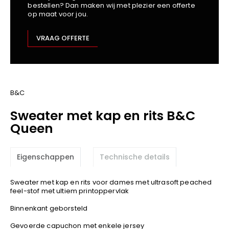
bestellen? Dan maken wij met plezier een offerte
Kariban
op maat voor jou.
Lemaitre
M-Safe
VRAAG OFFERTE
OXXA
Premier
Printer
ProAct
B&C
Projob
Sweater met kap en rits B&C
Promodoro
Queen
Result
Safety Jogger
Eigenschappen
Technische details
Shugon
Sioen
Sweater met kap en rits voor dames met ultrasoft peached
Spiro
feel-stof met ultiem printoppervlak
Stanley/Stella
Binnenkant geborsteld
TowelCity
Gevoerde capuchon met enkele jersey