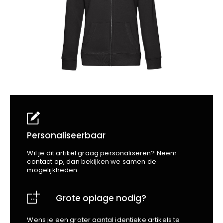
School
Business
Wellness
Kapper
Bata
Beechfield
Blakläder
Claude
Craft
CrossHatch
Designed To Work
Diadora
Dunlop
Edge Safety
Personaliseerbaar
Haix
Wil je dit artikel graag personaliseren? Neem
Harvest
contact op, dan bekijken we samen de
mogelijkheden.
Heckel
Honeywell
Grote oplage nodig?
Hydrowear
Jassz
Wens je een groter aantal identieke artikels te