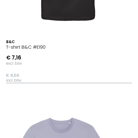
B&C
T-shirt B&C #E190
€ 7,16
excl. btw
€ 8,66
incl. btw