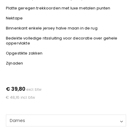
YOKO
Platte geregen trekkoorden met luxe metalen punten
Nektape
Binnenkant enkele jersey halve maan in de rug
Bedekte volledige ritssluiting voor decoratie over gehele
oppervlakte
Opgestikte zakken
Zijnaden
€ 39,80
excl. btw
€ 48,16
incl. btw
Dames