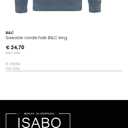
B&C
Sweater ronde hals B&C King
€ 24,70
excl. btw
€ 29,89
incl. btw