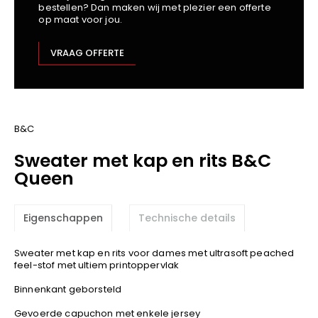
bestellen? Dan maken wij met plezier een offerte
Kariban
op maat voor jou.
Lemaitre
M-Safe
VRAAG OFFERTE
OXXA
Premier
Printer
ProAct
B&C
Projob
Sweater met kap en rits B&C
Promodoro
Queen
Result
Safety Jogger
Eigenschappen
Technische details
Shugon
Sioen
Sweater met kap en rits voor dames met ultrasoft peached
Spiro
feel-stof met ultiem printoppervlak
Stanley/Stella
Binnenkant geborsteld
TowelCity
Gevoerde capuchon met enkele jersey