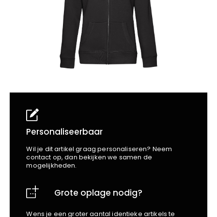
School
Business
Wellness
Kapper
Bata
Beechfield
Blakläder
Claude
Craft
CrossHatch
Designed To Work
Diadora
Dunlop
Edge Safety
Personaliseerbaar
Haix
Wil je dit artikel graag personaliseren? Neem
Harvest
contact op, dan bekijken we samen de
mogelijkheden.
Heckel
Honeywell
Grote oplage nodig?
Hydrowear
Jassz
Wens je een groter aantal identieke artikels te