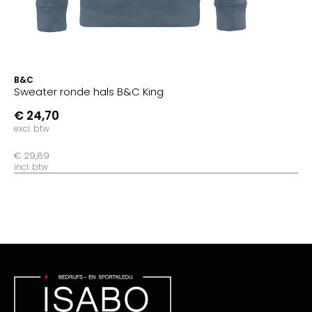
B&C
Sweater ronde hals B&C King
€ 24,70
excl. btw
€ 29,89
incl. btw