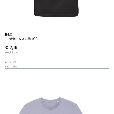
B&C
T-shirt B&C #E190
€ 7,16
excl. btw
€ 8,66
incl. btw