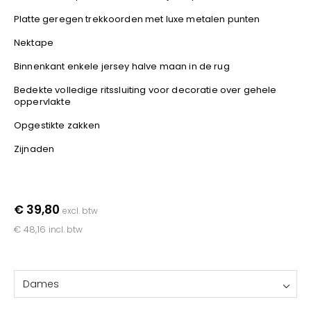
YOKO
Platte geregen trekkoorden met luxe metalen punten
Nektape
Binnenkant enkele jersey halve maan in de rug
Bedekte volledige ritssluiting voor decoratie over gehele
oppervlakte
Opgestikte zakken
Zijnaden
€ 39,80
excl. btw
€ 48,16
incl. btw
Dames