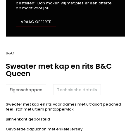
bestellen? Dan maken wij met plezier een offerte
Kariban
op maat voor jou.
Lemaitre
M-Safe
VRAAG OFFERTE
OXXA
Premier
Printer
ProAct
B&C
Projob
Sweater met kap en rits B&C
Promodoro
Queen
Result
Safety Jogger
Eigenschappen
Technische details
Shugon
Sioen
Sweater met kap en rits voor dames met ultrasoft peached
Spiro
feel-stof met ultiem printoppervlak
Stanley/Stella
Binnenkant geborsteld
TowelCity
Gevoerde capuchon met enkele jersey