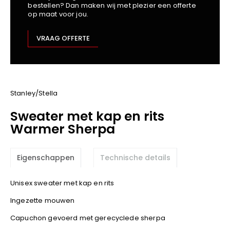
bestellen? Dan maken wij met plezier een offerte
Kariban
op maat voor jou.
Lemaitre
M-Safe
VRAAG OFFERTE
OXXA
Premier
Printer
ProAct
Stanley/Stella
Projob
Sweater met kap en rits
Promodoro
Warmer Sherpa
Result
Safety Jogger
Eigenschappen
Technische details
Shugon
Sioen
Unisex sweater met kap en rits
Spiro
Ingezette mouwen
Stanley/Stella
Capuchon gevoerd met gerecyclede sherpa
TowelCity