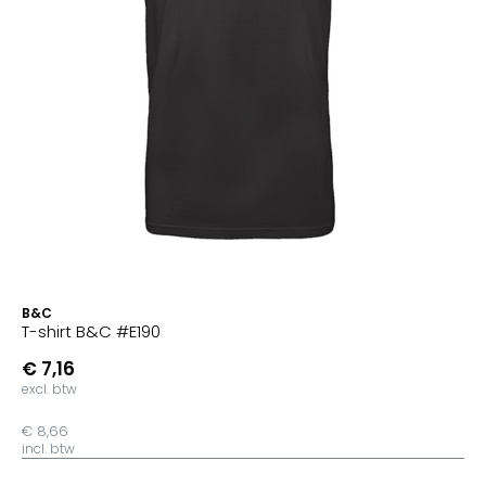
B&C
T-shirt B&C #E190
€ 7,16
excl. btw
€ 8,66
incl. btw