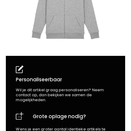
School
Business
Wellness
Kapper
Bata
Beechfield
Blakläder
Claude
Craft
CrossHatch
Designed To Work
Diadora
Dunlop
Edge Safety
Personaliseerbaar
Haix
Wil je dit artikel graag personaliseren? Neem
Harvest
contact op, dan bekijken we samen de
mogelijkheden.
Heckel
Honeywell
Grote oplage nodig?
Hydrowear
Jassz
Wens je een groter aantal identieke artikels te