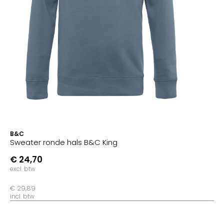
B&C
Sweater ronde hals B&C King
€ 24,70
excl. btw
€ 29,89
incl. btw