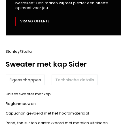
bestellen? Dan maken wij met plezier een offerte
Kariban
op maat voor jou.
Lemaitre
M-Safe
VRAAG OFFERTE
OXXA
Premier
Printer
ProAct
Stanley/Stella
Projob
Sweater met kap Sider
Promodoro
Result
Eigenschappen
Technische details
Safety Jogger
Shugon
Unisex sweater met kap
Sioen
Raglanmouwen
Spiro
Capuchon gevoerd met het hoofdmateriaal
Stanley/Stella
TowelCity
Rond, ton sur ton aantrekkoord met metalen uiteinden