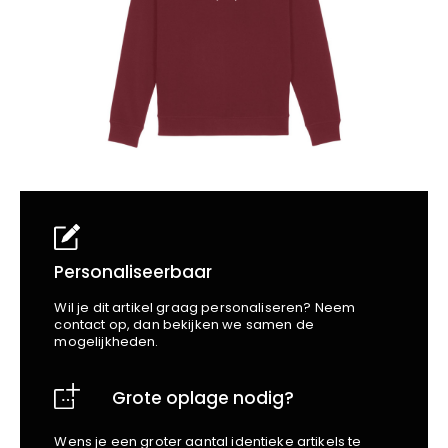
School
Business
Wellness
Kapper
Bata
Beechfield
Blakläder
Claude
Craft
CrossHatch
Designed To Work
Diadora
Dunlop
Edge Safety
Personaliseerbaar
Haix
Wil je dit artikel graag personaliseren? Neem
Harvest
contact op, dan bekijken we samen de
mogelijkheden.
Heckel
Honeywell
Grote oplage nodig?
Hydrowear
Jassz
Wens je een groter aantal identieke artikels te