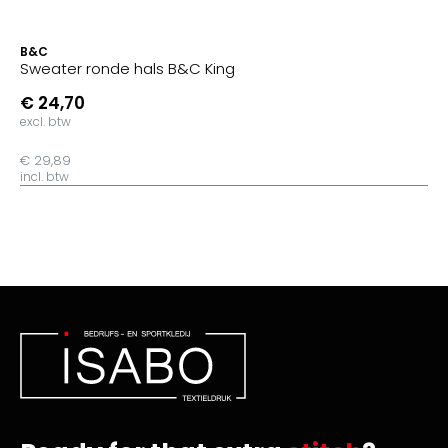
B&C
Sweater ronde hals B&C King
€ 24,70
excl. btw
€ 29,89
incl. btw