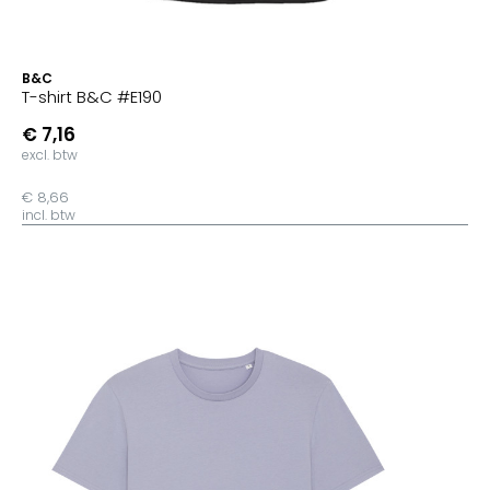
B&C
T-shirt B&C #E190
€ 7,16
excl. btw
€ 8,66
incl. btw