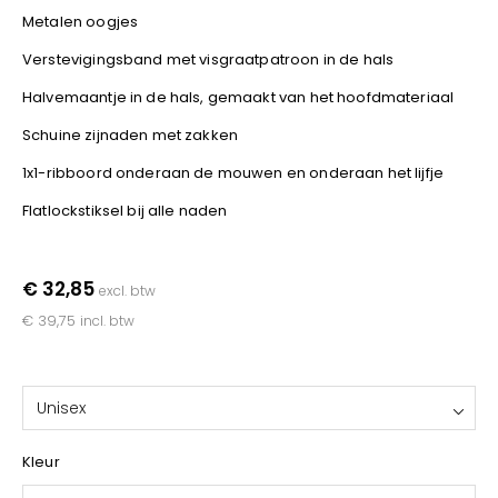
YOKO
Metalen oogjes
Verstevigingsband met visgraatpatroon in de hals
Halvemaantje in de hals, gemaakt van het hoofdmateriaal
Schuine zijnaden met zakken
1x1-ribboord onderaan de mouwen en onderaan het lijfje
Flatlockstiksel bij alle naden
€ 32,85
excl. btw
€ 39,75
incl. btw
Unisex
Kleur