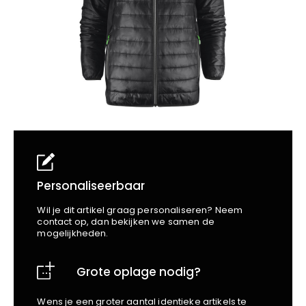
School
Business
Wellness
Kapper
Bata
Beechfield
Blakläder
Claude
Craft
CrossHatch
Designed To Work
Diadora
Dunlop
Edge Safety
Personaliseerbaar
Haix
Wil je dit artikel graag personaliseren? Neem
Harvest
contact op, dan bekijken we samen de
mogelijkheden.
Heckel
Honeywell
Grote oplage nodig?
Hydrowear
Jassz
Wens je een groter aantal identieke artikels te