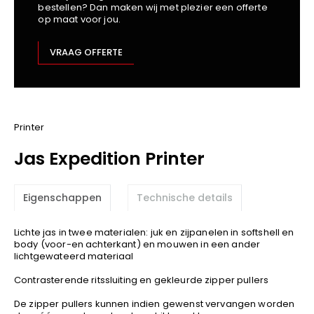
bestellen? Dan maken wij met plezier een offerte
Kariban
op maat voor jou.
Lemaitre
M-Safe
VRAAG OFFERTE
OXXA
Premier
Printer
ProAct
Printer
Projob
Jas Expedition Printer
Promodoro
Result
Eigenschappen
Technische details
Safety Jogger
Shugon
Lichte jas in twee materialen: juk en zijpanelen in softshell en
Sioen
body (voor-en achterkant) en mouwen in een ander
lichtgewateerd materiaal
Spiro
Contrasterende ritssluiting en gekleurde zipper pullers
Stanley/Stella
TowelCity
De zipper pullers kunnen indien gewenst vervangen worden