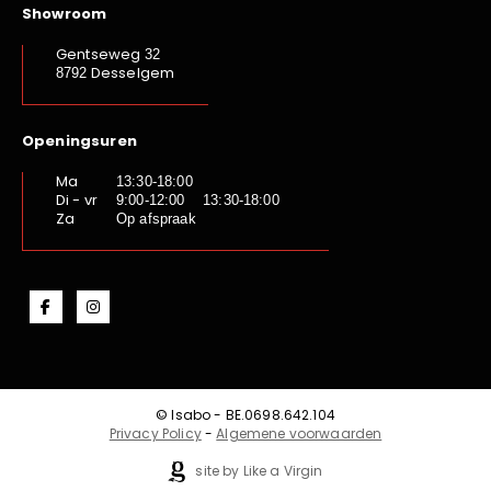
Showroom
Gentseweg
32
Desselgem
8792
Openingsuren
Ma
13:30-18:00
Di - vr
9:00-12:00 13:30-18:00
Za
Op afspraak
© Isabo - BE.0698.642.104
Privacy Policy
-
Algemene voorwaarden
site by Like a Virgin