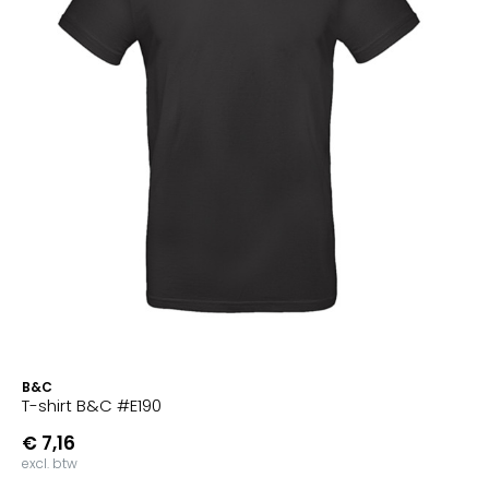
B&C
T-shirt B&C #E190
€ 7,16
excl. btw