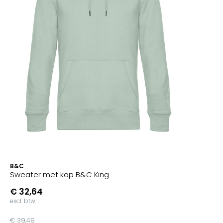
B&C
Sweater met kap B&C King
€ 32,64
excl. btw
€ 39,49