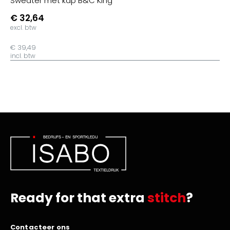
Sweater met kap B&C King
€ 32,64
excl. btw
€ 39,49
incl. btw
Ready for that extra
stitch
?
Contacteer ons