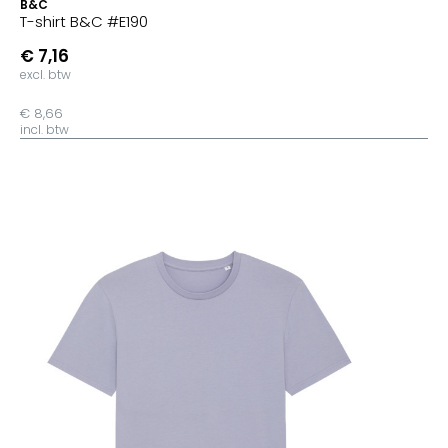
B&C
T-shirt B&C #E190
€ 7,16
excl. btw
€ 8,66
incl. btw