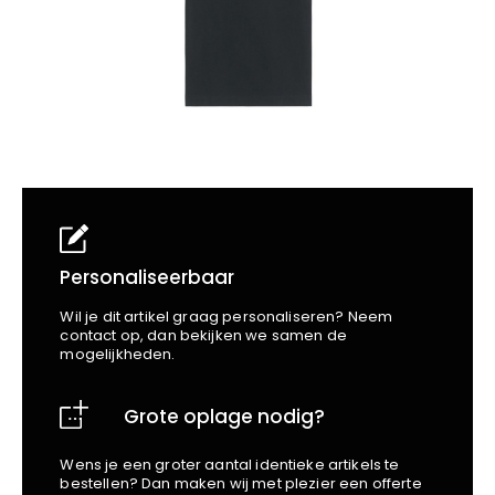
School
Business
Wellness
Kapper
Bata
Beechfield
Blakläder
Claude
Craft
CrossHatch
Designed To Work
Diadora
Dunlop
Personaliseerbaar
Edge Safety
Wil je dit artikel graag personaliseren? Neem
Haix
contact op, dan bekijken we samen de
mogelijkheden.
Harvest
Heckel
Grote oplage nodig?
Honeywell
Hydrowear
Wens je een groter aantal identieke artikels te
Jassz
bestellen? Dan maken wij met plezier een offerte