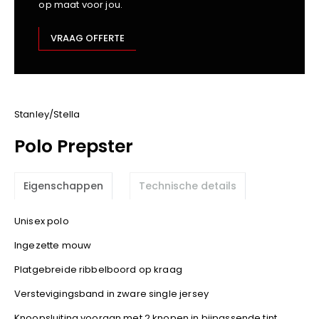
op maat voor jou.
Kariban
Lemaitre
VRAAG OFFERTE
M-Safe
OXXA
Premier
Printer
Stanley/Stella
ProAct
Polo Prepster
Projob
Promodoro
Eigenschappen
Technische details
Result
Safety Jogger
Unisex polo
Shugon
Ingezette mouw
Sioen
Spiro
Platgebreide ribbelboord op kraag
Stanley/Stella
Verstevigingsband in zware single jersey
TowelCity
Knoopsluiting vooraan met 2 knopen in bijpassende tint