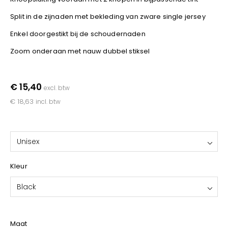
YOKO
Split in de zijnaden met bekleding van zware single jersey
Enkel doorgestikt bij de schoudernaden
Zoom onderaan met nauw dubbel stiksel
€ 15,40
excl. btw
€ 18,63
incl. btw
Unisex
Kleur
Black
Maat