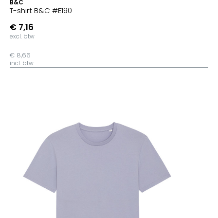
B&C
T-shirt B&C #E190
€ 7,16
excl. btw
€ 8,66
incl. btw