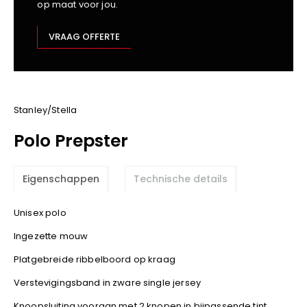
op maat voor jou.
Kariban
Lemaitre
VRAAG OFFERTE
M-Safe
OXXA
Premier
Printer
Stanley/Stella
ProAct
Polo Prepster
Projob
Promodoro
Eigenschappen
Technische details
Result
Safety Jogger
Unisex polo
Shugon
Ingezette mouw
Sioen
Spiro
Platgebreide ribbelboord op kraag
Stanley/Stella
Verstevigingsband in zware single jersey
TowelCity
Knoopsluiting vooraan met 2 knopen in bijpassende tint