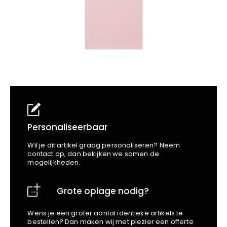
School
Business
Wellness
Kapper
Bata
Beechfield
Blakläder
Claude
Craft
CrossHatch
Designed To Work
Diadora
Dunlop
Personaliseerbaar
Edge Safety
Wil je dit artikel graag personaliseren? Neem
Haix
contact op, dan bekijken we samen de
mogelijkheden.
Harvest
Heckel
Grote oplage nodig?
Honeywell
Hydrowear
Wens je een groter aantal identieke artikels te
Jassz
bestellen? Dan maken wij met plezier een offerte