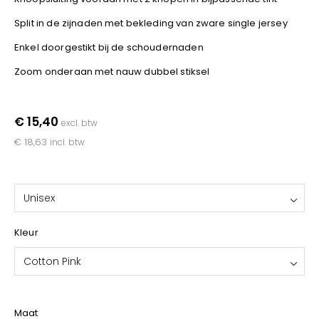
YOKO
Split in de zijnaden met bekleding van zware single jersey
Enkel doorgestikt bij de schoudernaden
Zoom onderaan met nauw dubbel stiksel
€ 15,40
excl. btw
€ 18,63
incl. btw
Unisex
Kleur
Cotton Pink
Maat