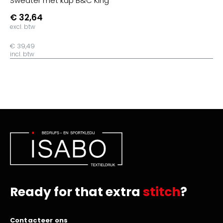
Sweater met kap B&C King
€ 32,64
excl. btw
€ 39,49
incl. btw
Ready for that extra
stitch
?
Contacteer ons